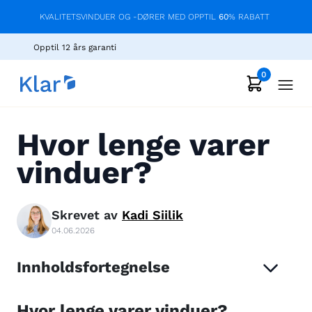
KVALITETSVINDUER OG -DØRER MED OPPTIL
60
% RABATT
Opptil 12 års garanti
0
Hvor lenge varer
vinduer?
Skrevet av
Kadi
Siilik
04.06.2026
Innholdsfortegnelse
Hvor lenge varer vinduer?