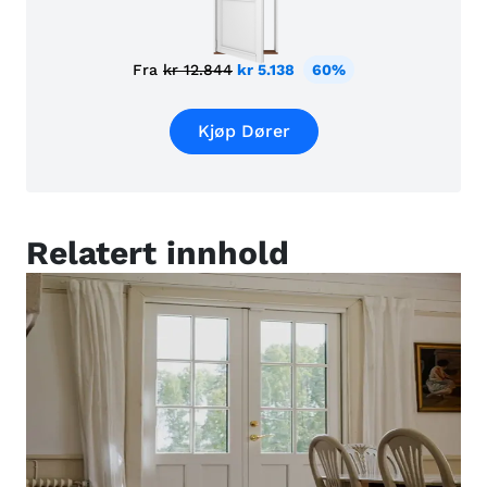
Fra
kr 12.844
kr 5.138
60%
Kjøp Dører
Relatert innhold