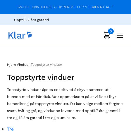
KVALITETSVINDUER OG -DØRER MED OPPTIL
60
% RABATT
Opptil 12 års garanti
0
›
›
Hjem
Vinduer
Toppstyrte vinduer
Toppstyrte vinduer
Toppstyrte vinduer åpnes enkelt ved å skyve rammen ut i
bunnen med et håndtak. Vær oppmerksom på at vi ikke tilbyr
barnesikring på toppstyrte vinduer. Du kan velge mellom fargene
svart, hvit og grå, og vinduene leveres med opptil 7 års garanti i
tre og 12 års garanti i tre og aluminium.
Tre