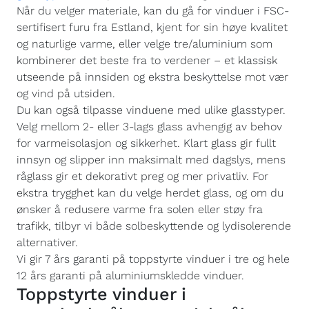
Når du velger materiale, kan du gå for vinduer i FSC-
sertifisert furu fra Estland, kjent for sin høye kvalitet
og naturlige varme, eller velge tre/aluminium som
kombinerer det beste fra to verdener – et klassisk
utseende på innsiden og ekstra beskyttelse mot vær
og vind på utsiden.
Du kan også tilpasse vinduene med ulike glasstyper.
Velg mellom 2- eller 3-lags glass avhengig av behov
for varmeisolasjon og sikkerhet. Klart glass gir fullt
innsyn og slipper inn maksimalt med dagslys, mens
råglass gir et dekorativt preg og mer privatliv. For
ekstra trygghet kan du velge herdet glass, og om du
ønsker å redusere varme fra solen eller støy fra
trafikk, tilbyr vi både solbeskyttende og lydisolerende
alternativer.
Vi gir 7 års garanti på toppstyrte vinduer i tre og hele
12 års garanti på aluminiumskledde vinduer.
Toppstyrte vinduer i