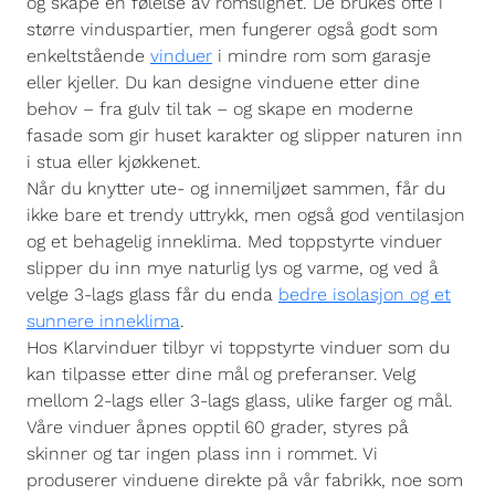
og skape en følelse av romslighet. De brukes ofte i
større vinduspartier, men fungerer også godt som
enkeltstående
vinduer
i mindre rom som garasje
eller kjeller. Du kan designe vinduene etter dine
behov – fra gulv til tak – og skape en moderne
fasade som gir huset karakter og slipper naturen inn
i stua eller kjøkkenet.
Når du knytter ute- og innemiljøet sammen, får du
ikke bare et trendy uttrykk, men også god ventilasjon
og et behagelig inneklima. Med toppstyrte vinduer
slipper du inn mye naturlig lys og varme, og ved å
velge 3-lags glass får du enda
bedre isolasjon og et
sunnere inneklima
.
Hos Klarvinduer tilbyr vi toppstyrte vinduer som du
kan tilpasse etter dine mål og preferanser. Velg
mellom 2-lags eller 3-lags glass, ulike farger og mål.
Våre vinduer åpnes opptil 60 grader, styres på
skinner og tar ingen plass inn i rommet. Vi
produserer vinduene direkte på vår fabrikk, noe som