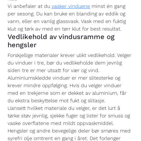
Vi anbefaler at du
vasker vinduene
minst én gang
per sesong. Du kan bruke en blanding av eddik og
vann, eller en vanlig glassvask. Vask med en fuktig
klut og tørk av med en tørr klut for best resultat.
Vedlikehold av vindusramme og
hengsler
Forskjellige materialer krever ulikt vedlikehold. Velger
du vinduer i tre, bør du vedlikeholde dem jevnlig
siden tre er mer utsatt for vær og vind.
Aluminiumskledde vinduer er mer slitesterke og
krever mindre oppfølging. Hvis du velger vinduer
med en trekjerne som er dekket av aluminium, får
du ekstra beskyttelse mot fukt og slitasje.
Uansett hvilket materiale du velger, er det lurt å
tørke støv jevnlig, sjekke fuger og lister for smuss og
vaske overflatene med mildt oppvaskmiddel.
Hengsler og andre bevegelige deler bør smøres med
syrefri olje omtrent en gang i året. Det forlenger