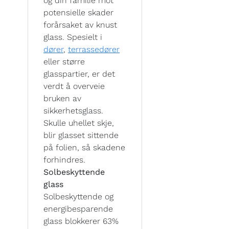
og din familie mot
potensielle skader
forårsaket av knust
glass. Spesielt i
dører
,
terrassedører
eller større
glasspartier, er det
verdt å overveie
bruken av
sikkerhetsglass.
Skulle uhellet skje,
blir glasset sittende
på folien, så skadene
forhindres.
Solbeskyttende
glass
Solbeskyttende og
energibesparende
glass blokkerer 63%