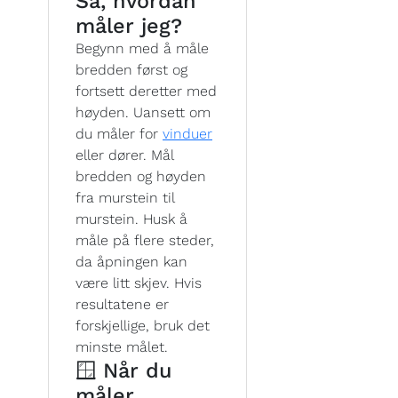
Så, hvordan
måler jeg?
Begynn med å måle
bredden først og
fortsett deretter med
høyden. Uansett om
du måler for
vinduer
eller dører. Mål
bredden og høyden
fra murstein til
murstein. Husk å
måle på flere steder,
da åpningen kan
være litt skjev. Hvis
resultatene er
forskjellige, bruk det
minste målet.
🪟 Når du
måler