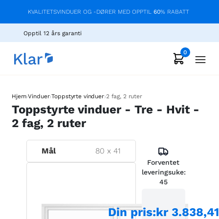
KVALITETSVINDUER OG -DØRER MED OPPTIL
60
% RABATT
Opptil 12 års garanti
0
›
›
›
Hjem
Vinduer
Toppstyrte vinduer
2 fag, 2 ruter
Toppstyrte vinduer - Tre - Hvit -
2 fag, 2 ruter
Mål
80
x
41
Forventet
leveringsuke:
45
Din pris
:
kr 3.838,41