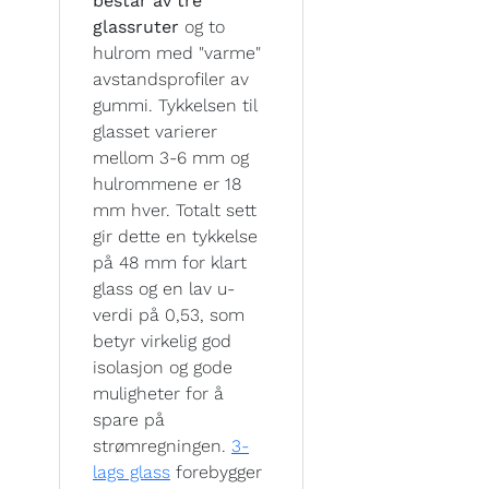
består av tre
glassruter
og to
hulrom med "varme"
avstandsprofiler av
gummi. Tykkelsen til
glasset varierer
mellom 3-6 mm og
hulrommene er 18
mm hver. Totalt sett
gir dette en tykkelse
på 48 mm for klart
glass og en lav u-
verdi på 0,53, som
betyr virkelig god
isolasjon og gode
muligheter for å
spare på
strømregningen.
3-
lags glass
forebygger