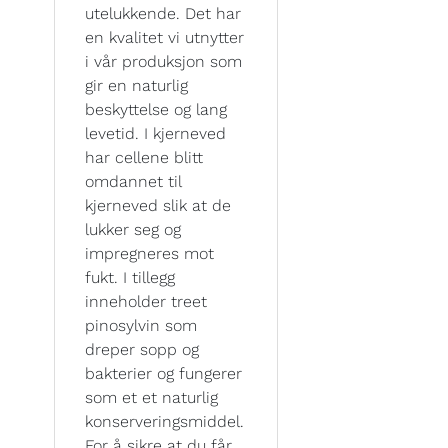
utelukkende. Det har
en kvalitet vi utnytter
i vår produksjon som
gir en naturlig
beskyttelse og lang
levetid. I kjerneved
har cellene blitt
omdannet til
kjerneved slik at de
lukker seg og
impregneres mot
fukt. I tillegg
inneholder treet
pinosylvin som
dreper sopp og
bakterier og fungerer
som et et naturlig
konserveringsmiddel.
For å sikre at du får