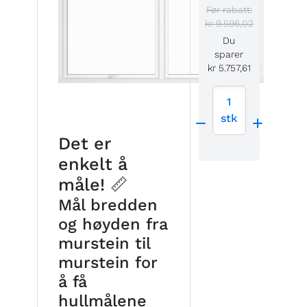
Før rabatt:
kr 9.596,02
Du
sparer
kr 5.757,61
1
stk
Det er
enkelt å
måle! 📏
Mål bredden
og høyden fra
murstein til
murstein for
å få
hullmålene