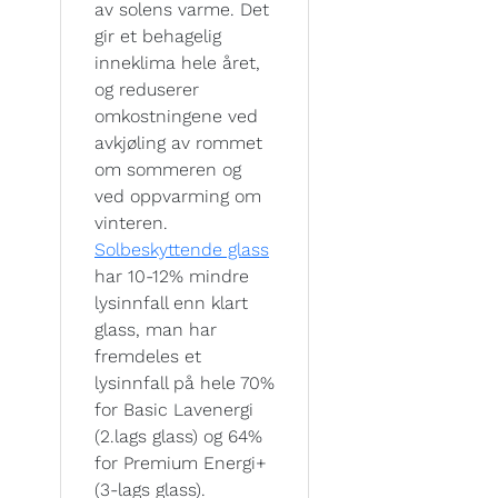
av solens varme. Det
gir et behagelig
inneklima hele året,
og reduserer
omkostningene ved
avkjøling av rommet
om sommeren og
ved oppvarming om
vinteren.
Solbeskyttende glass
har 10-12% mindre
lysinnfall enn klart
glass, man har
fremdeles et
lysinnfall på hele 70%
for Basic Lavenergi
(2.lags glass) og 64%
for Premium Energi+
(3-lags glass).