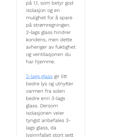
på 1,1, som betyr god
isolasjon og en
mulighet for å spare
på strømregningen.
2-lags glass hindrer
kondens, men dette
avhenger av fuktighet
og ventilasjonen du
har hjemme.
2-lags glass
gir litt
bedre lys og utnytter
varmen fra solen
bedre enn 3-lags
glass. Dersom
isolasjonen veier
tyngst anbefales 3-
lags glass, da
lysinnfallet stort sett