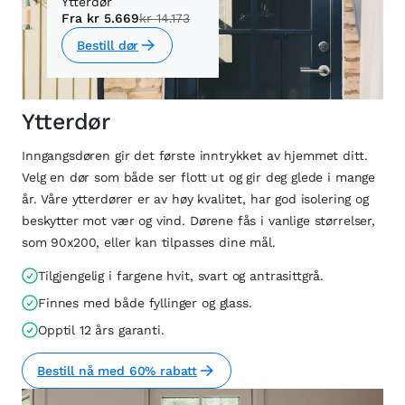
Ytterdør
Fra
kr 5.669
kr 14.173
Bestill dør
Ytterdør
Inngangsdøren gir det første inntrykket av hjemmet ditt.
Velg en dør som både ser flott ut og gir deg glede i mange
år. Våre ytterdører er av høy kvalitet, har god isolering og
beskytter mot vær og vind. Dørene fås i vanlige størrelser,
som 90x200, eller kan tilpasses dine mål.
Tilgjengelig i fargene hvit, svart og antrasittgrå.
Finnes med både fyllinger og glass.
Opptil 12 års garanti.
Bestill nå med 60% rabatt