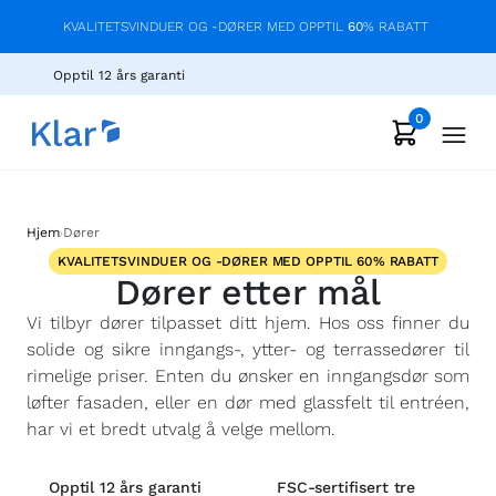
KVALITETSVINDUER OG -DØRER MED OPPTIL
60
% RABATT
Opptil 12 års garanti
0
›
Hjem
Dører
KVALITETSVINDUER OG -DØRER MED OPPTIL 60% RABATT
Dører etter mål
Vi tilbyr dører tilpasset ditt hjem. Hos oss finner du
solide og sikre inngangs-, ytter- og terrassedører til
rimelige priser. Enten du ønsker en inngangsdør som
løfter fasaden, eller en dør med glassfelt til entréen,
har vi et bredt utvalg å velge mellom.
Opptil 12 års garanti
FSC-sertifisert tre