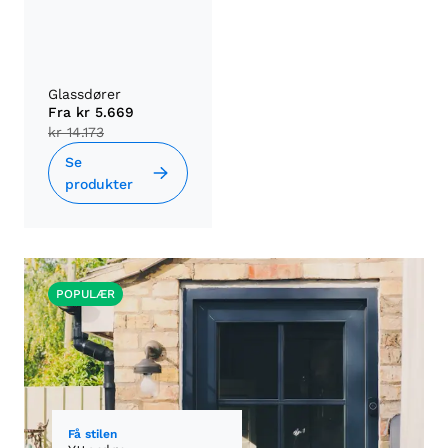
Glassdører
Fra
kr 5.669
kr 14.173
Se
produkter
POPULÆR
Få stilen