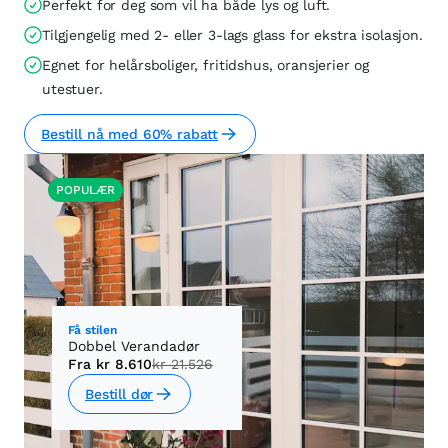
Perfekt for deg som vil ha både lys og luft.
Tilgjengelig med 2- eller 3-lags glass for ekstra isolasjon.
Egnet for helårsboliger, fritidshus, oransjerier og
utestuer.
Bestill nå med 60% rabatt
POPULÆR
Få stilen
Dobbel Verandadør
Fra
kr 8.610
kr 21.526
Bestill dør