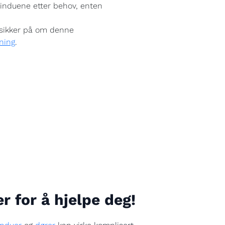
e vinduene etter behov, enten
usikker på om denne
dning
.
er for å hjelpe deg!