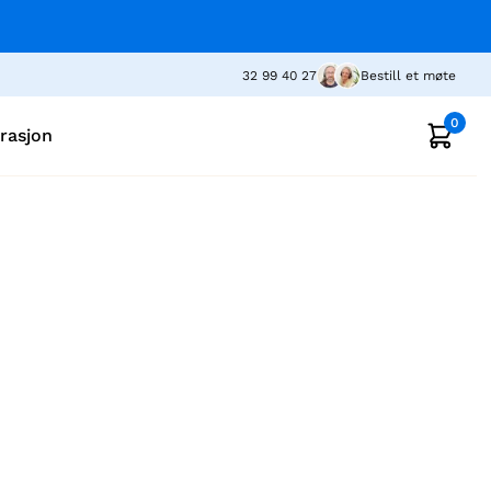
32 99 40 27
Bestill et møte
0
irasjon