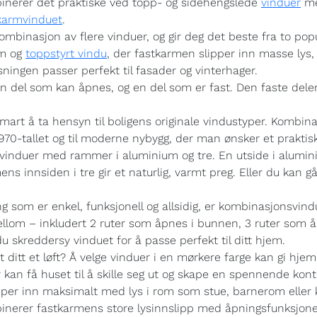
nerer det praktiske ved topp- og sidehengslede
vinduer
me
karmvinduet
.
binasjon av flere vinduer, og gir deg det beste fra to popu
rm og
toppstyrt vindu
, der fastkarmen slipper inn masse lys
ingen passer perfekt til fasader og vinterhager.
n del som kan åpnes, og en del som er fast. Den faste de
mart å ta hensyn til boligens originale vindustyper. Kombin
1970-tallet og til moderne nybygg, der man ønsker et praktisk
induer med rammer i aluminium og tre. En utside i alumini
ens innsiden i tre gir et naturlig, varmt preg. Eller du kan gå 
ing som er enkel, funksjonell og allsidig, er kombinasjonsvin
mellom – inkludert 2 ruter som åpnes i bunnen, 3 ruter som 
 skreddersy vinduet for å passe perfekt til ditt hjem.
t ditt et løft? Å velge vinduer i en mørkere farge kan gi hjemm
 kan få huset til å skille seg ut og skape en spennende kontr
ipper inn maksimalt med lys i rom som stue, barnerom eller 
erer fastkarmens store lysinnslipp med åpningsfunksjonen 