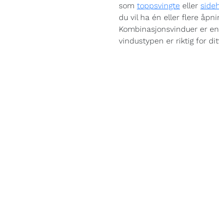
som
toppsvingte
eller
side
du vil ha én eller flere åpn
Kombinasjonsvinduer er en 
vindustypen er riktig for d