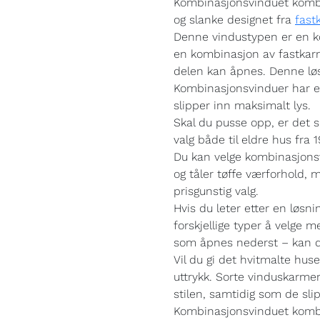
Kombinasjonsvinduet kombi
og slanke designet fra
fast
Denne vindustypen er en kom
en kombinasjon av fastka
delen kan åpnes. Denne løsn
Kombinasjonsvinduer har e
slipper inn maksimalt lys.
Skal du pusse opp, er det s
valg både til eldre hus fra 
Du kan velge kombinasjonsv
og tåler tøffe værforhold, m
prisgunstig valg.
Hvis du leter etter en løsn
forskjellige typer å velge 
som åpnes nederst – kan du
Vil du gi det hvitmalte huse
uttrykk. Sorte vinduskarmer
stilen, samtidig som de sl
Kombinasjonsvinduet kombin