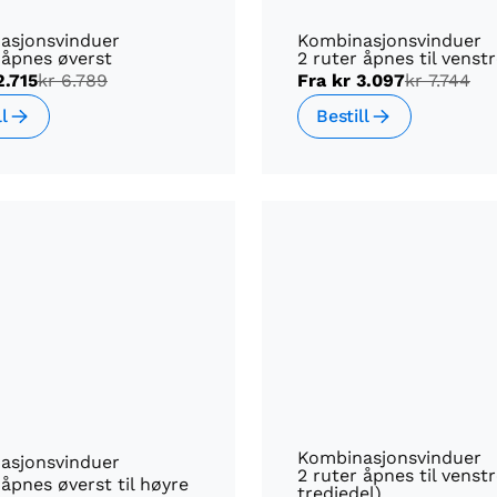
asjonsvinduer
Kombinasjonsvinduer
 åpnes øverst
2 ruter åpnes til venst
2.715
kr 6.789
Fra
kr 3.097
kr 7.744
ll
Bestill
Kombinasjonsvinduer
asjonsvinduer
2 ruter åpnes til venstr
 åpnes øverst til høyre
tredjedel)