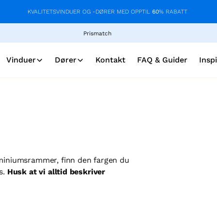
KVALITETSVINDUER OG -DØRER MED OPPTIL
60
% RABATT
Prismatch
Vinduer
Dører
Kontakt
FAQ & Guider
Insp
uminiumsrammer, finn den fargen du
s.
Husk at vi alltid beskriver