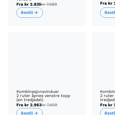
Fra
kr 
Fra
kr 2.835
kr 7.089
Bestill
Besti
Kombinasjonsvinduer
Kombin
2 ruter åpnes venstre topp
2 ruter
(en tredjedel)
tredjed
Fra
kr 2.963
kr 7.409
Fra
kr 
Bestill
Besti