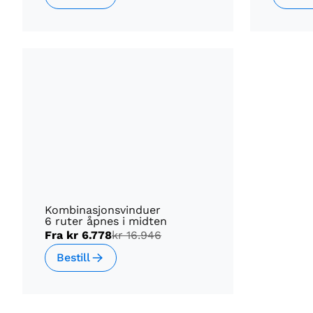
Kombinasjonsvinduer
6 ruter åpnes i midten
Fra
kr 6.778
kr 16.946
Bestill