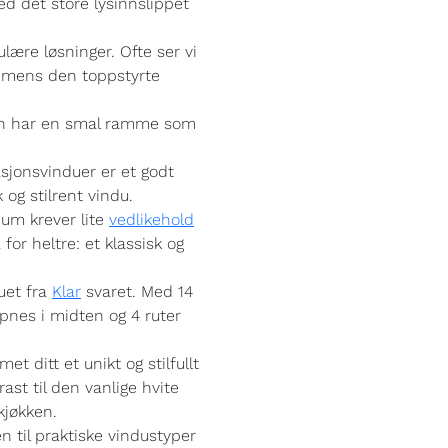
d det store lysinnslippet
lære løsninger. Ofte ser vi
, mens den toppstyrte
len har en smal ramme som
asjonsvinduer er et godt
 og stilrent vindu.
um krever lite
vedlikehold
for heltre: et klassisk og
duet fra
Klar
svaret. Med 14
åpnes i midten og 4 ruter
et ditt et unikt og stilfullt
ast til den vanlige hvite
kjøkken.
til praktiske vindustyper