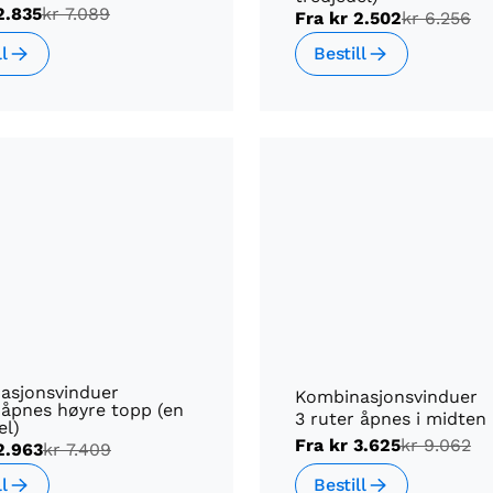
2.835
kr 7.089
Fra
kr 2.502
kr 6.256
ll
Bestill
asjonsvinduer
Kombinasjonsvinduer
 åpnes høyre topp (en
3 ruter åpnes i midten
el)
Fra
kr 3.625
kr 9.062
2.963
kr 7.409
ll
Bestill