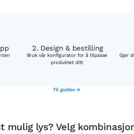
opp
Design & bestilling
enten
Bruk vår konfigurator for å tilpasse
Gjør d
produktet ditt
Til guides
st mulig lys? Velg kombinasjo