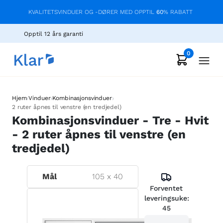
KVALITETSVINDUER OG -DØRER MED OPPTIL
60
% RABATT
Opptil 12 års garanti
0
›
›
›
Hjem
Vinduer
Kombinasjonsvinduer
2 ruter åpnes til venstre (en tredjedel)
Kombinasjonsvinduer - Tre - Hvit
- 2 ruter åpnes til venstre (en
tredjedel)
Mål
105
x
40
Forventet
leveringsuke:
45