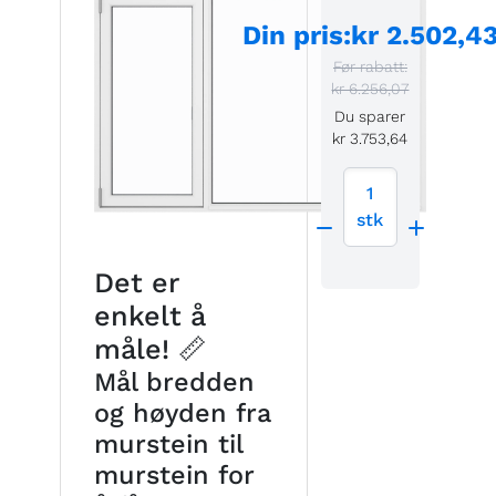
Din pris
:
kr 2.502,4
Før rabatt:
kr 6.256,07
Du sparer
kr 3.753,64
1
stk
Det er
enkelt å
måle! 📏
Mål bredden
og høyden fra
murstein til
murstein for