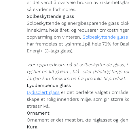
er det verdt å overveie bruken av sikkerhetsglass
så skadene forhindres.
Solbeskyttende glass
Solbeskyttende og energibesparende glass blok
inneklima hele året, og reduserer omkostning
oppvarming om vinteren.
Solbeskyttende glass
har fremdeles et lysinnfall på hele 70% for Bas
Energi+ (3-lags glass).
Vær oppmerksom på at solbeskyttende glass, i lik
og har en litt grønn-, blå- eller gråaktig farge f
fargen kan forekomme fra produkt til produkt.
Lyddempende glass
Lydisolert glass
er det perfekte valget i område
skape et rolig innendørs miljø, som gir større k
stressnivå.
Ornament
Ornament er det mest brukte råglasset og kjenn
Kura