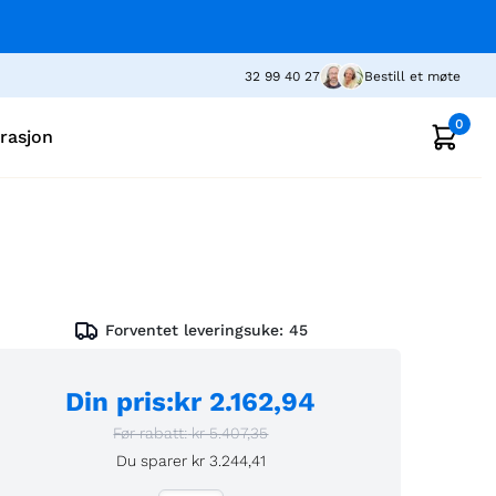
32 99 40 27
Bestill et møte
0
irasjon
Forventet leveringsuke:
45
Din pris
:
kr 2.162,94
Før rabatt:
kr 5.407,35
Du sparer
kr 3.244,41