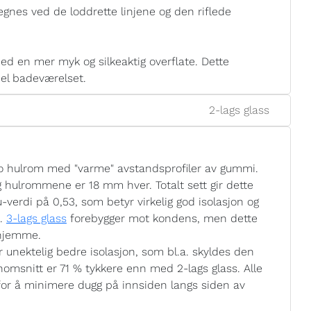
gnes ved de loddrette linjene og den riflede
d en mer myk og silkeaktig overflate. Dette
pel badeværelset.
2-lags glass
o hulrom med "varme" avstandsprofiler av gummi.
g hulrommene er 18 mm hver. Totalt sett gir dette
-verdi på 0,53, som betyr virkelig god isolasjon og
n.
3-lags glass
forebygger mot kondens, men dette
 hjemme.
unektelig bedre isolasjon, som bl.a. skyldes den
nomsnitt er 71 % tykkere enn med 2-lags glass. Alle
for å minimere dugg på innsiden langs siden av