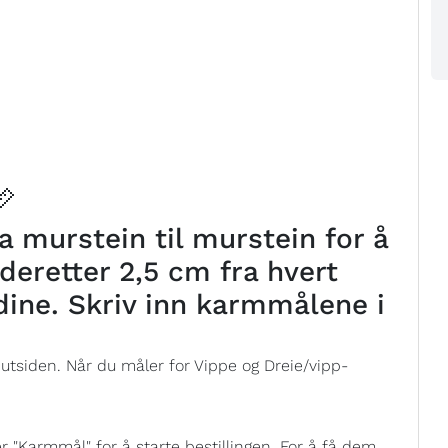
📏
 murstein til murstein for å
deretter 2,5 cm fra hvert
dine. Skriv inn karmmålene i
 utsiden. Når du måler for Vippe og Dreie/vipp-
"Karmmål" for å starte bestillingen. For å få dem,