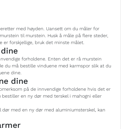
deretter med høyden. Uansett om du måler for
murstein til murstein. Husk å måle på flere steder,
e er forskjellige, bruk det minste målet.
 dine
innvendige forholdene. Enten det er rå murstein
de du må bestille vinduene med karmspor slik at du
uene dine.
ne dine
oppmerksom på de innvendige forholdene hvis det er
 bestiller en ny dør med terskel i mahogni eller
el dør med en ny dør med aluminiumsterskel, kan
armer