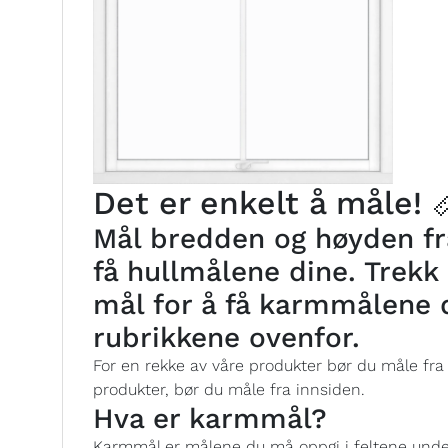
Det er enkelt å måle! 
Mål bredden og høyden fra
få hullmålene dine. Trekk 
mål for å få karmmålene 
rubrikkene ovenfor.
For en rekke av våre produkter bør du måle fra
produkter, bør du måle fra innsiden.
Hva er karmmål?
Karmmål er målene du må oppgi i feltene under 