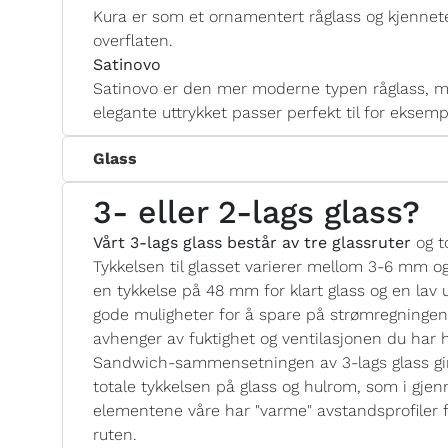
Kura er som et ornamentert råglass og kjennete
overflaten.
Satinovo
Satinovo er den mer moderne typen råglass, me
elegante uttrykket passer perfekt til for eksem
Glass
3- eller 2-lags glass?
Vårt 3-lags glass består av tre glassruter
og t
Tykkelsen til glasset varierer mellom 3-6 mm o
en tykkelse på 48 mm for klart glass og en lav u
gode muligheter for å spare på strømregninge
avhenger av fuktighet og ventilasjonen du har
Sandwich-sammensetningen av 3-lags glass gir 
totale tykkelsen på glass og hulrom, som i gjen
elementene våre har "varme" avstandsprofiler 
ruten.