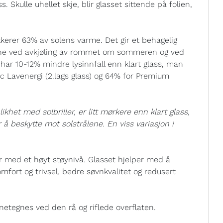
. Skulle uhellet skje, blir glasset sittende på folien,
kerer 63% av solens varme. Det gir et behagelig
ene ved avkjøling av rommet om sommeren og ved
har 10-12% mindre lysinnfall enn klart glass, man
ic Lavenergi (2.lags glass) og 64% for Premium
het med solbriller, er litt mørkere enn klart glass,
or å beskytte mot solstrålene. En viss variasjon i
r med et høyt støynivå. Glasset hjelper med å
omfort og trivsel, bedre søvnkvalitet og redusert
etegnes ved den rå og riflede overflaten.