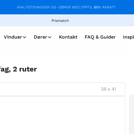
KVALITETSVINDUER OG -DØRER MED OPPTIL
60
% RABATT
Prismatch
Vinduer
Dører
Kontakt
FAQ & Guider
Insp
ag, 2 ruter
38
x
41