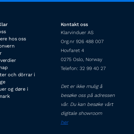
lar
Kontakt oss
oss
Klarvinduer AS

iere hos oss
Org.nr 926 488 007

onvern
Hovfaret 4

r
0275 Oslo, Norway

 verdier
map
Telefon: 32 99 40 27
ter och dörrar i
ige
Det er ikke mulig å 
uer og døre i
besøke oss på adressen 
mark
vår. Du kan besøke vårt 
digitale showroom 
her