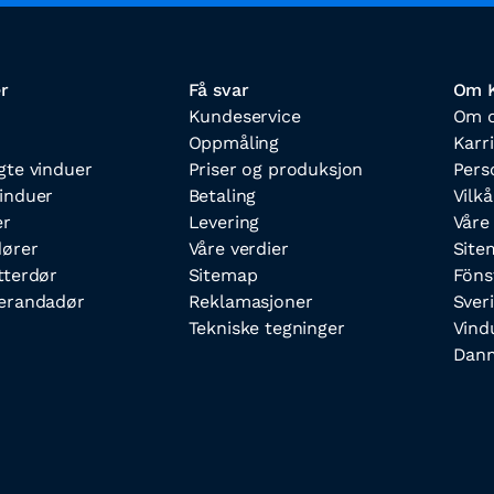
r
Få svar
Om K
Kundeservice
Om 
Oppmåling
Karr
gte vinduer
Priser og produksjon
Pers
induer
Betaling
Vilkå
er
Levering
Våre
ører
Våre verdier
Site
tterdør
Sitemap
Föns
erandadør
Reklamasjoner
Sver
Tekniske tegninger
Vind
Dan