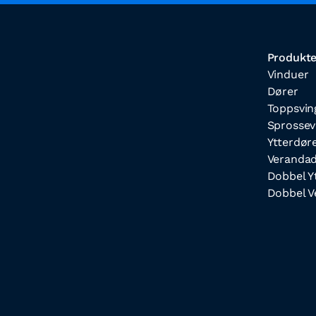
Produkte
Vinduer
Dører
Toppsvin
Sprossev
Ytterdør
Verandad
Dobbel Y
Dobbel V