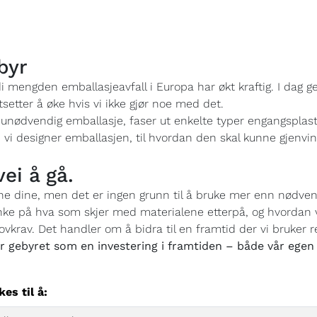
byr
di mengden emballasjeavfall i Europa har økt kraftig. I dag 
setter å øke hvis vi ikke gjør noe med det.
 unødvendig emballasje, faser ut enkelte typer engangsplast
an vi designer emballasjen, til hvordan den skal kunne gjen
vei å gå.
ne dine, men det er ingen grunn til å bruke mer enn nødvend
enke på hva som skjer med materialene etterpå, og hvordan v
lovkrav. Det handler om å bidra til en framtid der vi bruker
er gebyret som en investering i framtiden – både vår ege
kes til å: