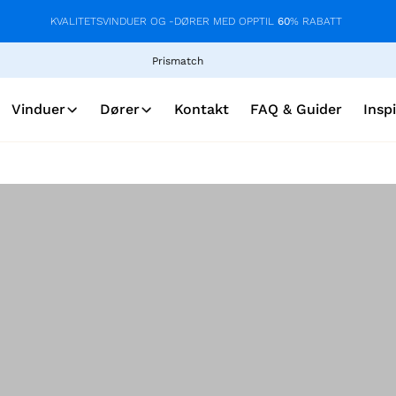
KVALITETSVINDUER OG -DØRER MED OPPTIL
60
% RABATT
Prismatch
Vinduer
Dører
Kontakt
FAQ & Guider
Insp