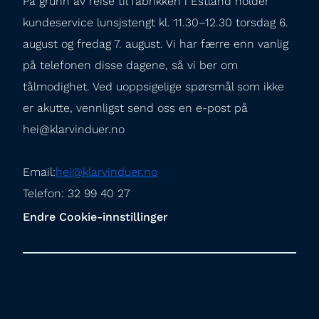
På grunn av reise til fabrikken i Estland holder 
kundeservice lunsjstengt kl. 11.30–12.30 torsdag 6. 
august og fredag 7. august. Vi har færre enn vanlig 
på telefonen disse dagene, så vi ber om 
tålmodighet. Ved uoppsigelige spørsmål som ikke 
er akutte, vennligst send oss en e-post på 
hei@klarvinduer.no
Email:
hei@klarvinduer.no
Telefon: 32 99 40 27
Endre Cookie-innstillinger