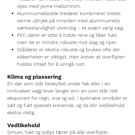
oljes med jevne mellomrom.
Aluminiumskledde tredører kombinerer treets
varme uttrykk på innsiden med aluminiumets
værbestandighet utvendig – et svært varig valg.
PVC-dører er lette å holde rene og tåler fukt,
men de er mindre robuste mot slag og riper.
Ståldører er ekstra robuste og brukes ofte der
sikkerheten er viktigst, men krever at overflaten
holdes intakt for å unngå rust.
Klima og plassering
En dør som står beskyttet under tak eller i en
inntrukket vegg lever lenger enn en som står rett
eksponert for regn, snø og sol. I kystnære områder er
salt og fukt spesielt krevende, og da blir vedlikehold
ekstra viktig.
Vedlikehold
Smuss, fukt og sollys tærer på alle overflater.