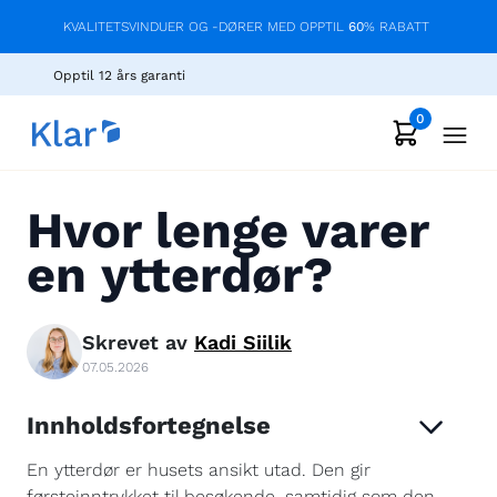
KVALITETSVINDUER OG -DØRER MED OPPTIL
60
% RABATT
Opptil 12 års garanti
0
Hvor lenge varer
en ytterdør?
Skrevet av
Kadi
Siilik
07.05.2026
Innholdsfortegnelse
En ytterdør er husets ansikt utad. Den gir
førsteinntrykket til besøkende, samtidig som den