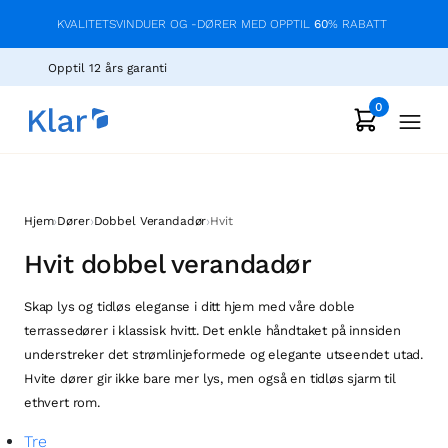
KVALITETSVINDUER OG -DØRER MED OPPTIL
60
% RABATT
Opptil 12 års garanti
0
›
›
›
Hjem
Dører
Dobbel Verandadør
Hvit
Hvit dobbel verandadør
Skap lys og tidløs eleganse i ditt hjem med våre doble
terrassedører i klassisk hvitt. Det enkle håndtaket på innsiden
understreker det strømlinjeformede og elegante utseendet utad.
Hvite dører gir ikke bare mer lys, men også en tidløs sjarm til
ethvert rom.
Tre