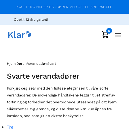
KVALITETSVINDUER OG -DØRER MED OPPTIL
60
% RABATT
Opptil 12 års garanti
0
›
›
›
Hjem
Dører
Verandadør
Svart
Svarte verandadører
Forkjæl deg selv med den tidløse elegansen til våre sorte
verandadører. De indvendige håndtakene legger til et streif av
forfining og forbedrer det overordnede utseendet på ditt hjem.
Sikkerhet er avgjørende, og disse dørene kan kun åpnes fra
innsiden, noe som gir en ekstra beskyttelse.
Tre