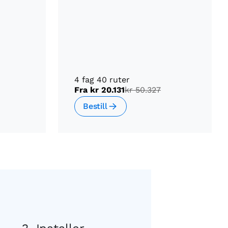
4 fag 40 ruter
Fra
kr 20.131
kr 50.327
Bestill