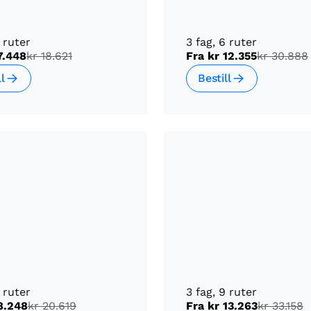
4 ruter
3 fag, 6 ruter
7.448
kr 18.621
Fra
kr 12.355
kr 30.888
ll
Bestill
6 ruter
3 fag, 9 ruter
8.248
kr 20.619
Fra
kr 13.263
kr 33.158