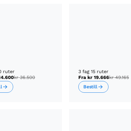
0 ruter
3 fag 15 ruter
14.600
kr 36.500
Fra
kr 19.666
kr 49.165
ll
Bestill