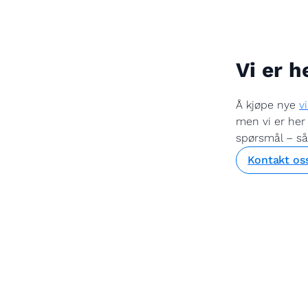
Vi er h
Å kjøpe nye
v
men vi er her 
spørsmål – så 
Kontakt os