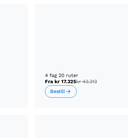
4 fag 20 ruter
Fra
kr 17.325
kr 43.313
Bestill