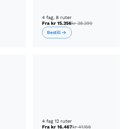
4 fag, 8 ruter
Fra
kr 15.356
kr 38.390
Bestill
4 fag 12 ruter
Fra
kr 16.467
kr 41.166