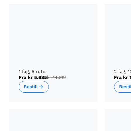
1 fag, 5 ruter
2 fag, 1
Fra
kr 5.685
kr 14.212
Fra
kr 
Bestill
Besti