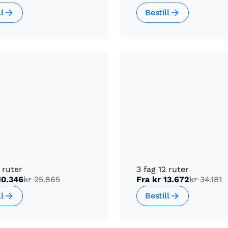
ll
Bestill
8 ruter
3 fag 12 ruter
10.346
kr 25.865
Fra
kr 13.672
kr 34.181
ll
Bestill