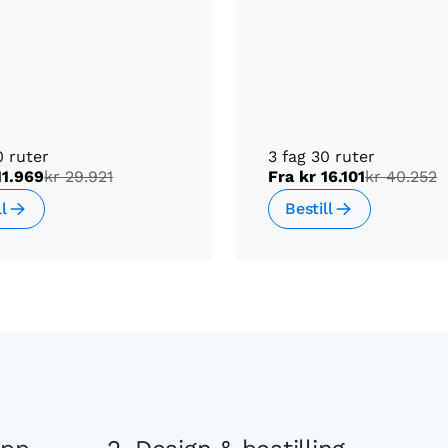
0 ruter
3 fag 30 ruter
11.969
kr 29.921
Fra
kr 16.101
kr 40.252
ll
Bestill