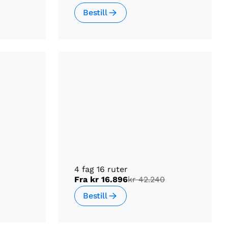
Bestill
4 fag 16 ruter
Fra
kr 16.896
kr 42.240
Bestill