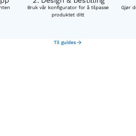
opp
Design & bestilling
enten
Bruk vår konfigurator for å tilpasse
Gjør d
produktet ditt
Til guides