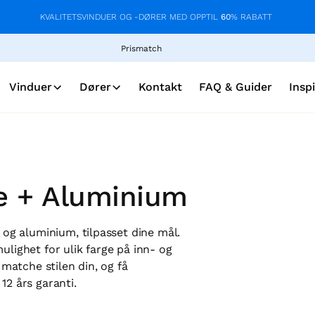
KVALITETSVINDUER OG -DØRER MED OPPTIL
60
% RABATT
Prismatch
Vinduer
Dører
Kontakt
FAQ & Guider
Insp
re + Aluminium
e og aluminium, tilpasset dine mål.
ulighet for ulik farge på inn- og
 matche stilen din, og få
12 års garanti.