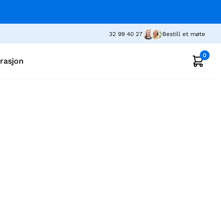
32 99 40 27
Bestill et møte
0
irasjon