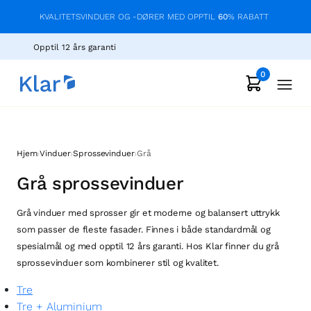
KVALITETSVINDUER OG -DØRER MED OPPTIL
60
% RABATT
Opptil 12 års garanti
0
›
›
›
Hjem
Vinduer
Sprossevinduer
Grå
Grå sprossevinduer
Grå vinduer med sprosser gir et moderne og balansert uttrykk
som passer de fleste fasader. Finnes i både standardmål og
spesialmål og med opptil 12 års garanti. Hos Klar finner du grå
sprossevinduer som kombinerer stil og kvalitet.
Tre
Tre + Aluminium