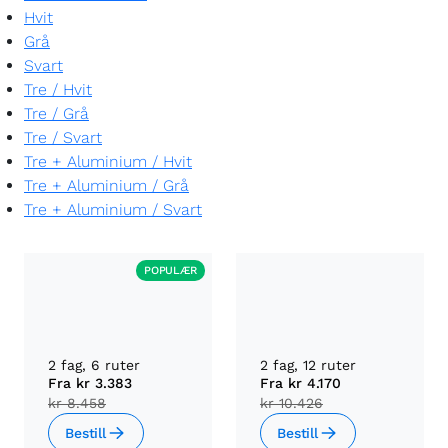
Hvit
Grå
Svart
Tre
/
Hvit
Tre
/
Grå
Tre
/
Svart
Tre + Aluminium
/
Hvit
Tre + Aluminium
/
Grå
Tre + Aluminium
/
Svart
POPULÆR
2 fag, 6 ruter
2 fag, 12 ruter
Fra
kr 3.383
Fra
kr 4.170
kr 8.458
kr 10.426
Bestill
Bestill