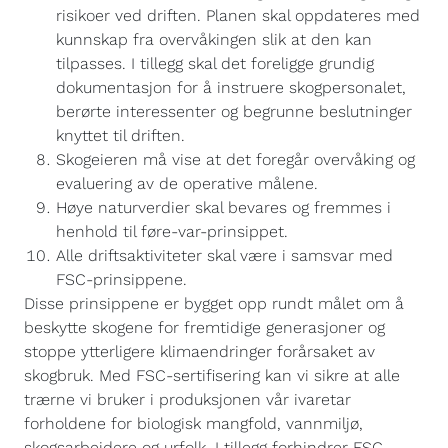
risikoer ved driften. Planen skal oppdateres med
kunnskap fra overvåkingen slik at den kan
tilpasses. I tillegg skal det foreligge grundig
dokumentasjon for å instruere skogpersonalet,
berørte interessenter og begrunne beslutninger
knyttet til driften.
Skogeieren må vise at det foregår overvåking og
evaluering av de operative målene.
Høye naturverdier skal bevares og fremmes i
henhold til føre-var-prinsippet.
Alle driftsaktiviteter skal være i samsvar med
FSC-prinsippene.
Disse prinsippene er bygget opp rundt målet om å
beskytte skogene for fremtidige generasjoner og
stoppe ytterligere klimaendringer forårsaket av
skogbruk. Med FSC-sertifisering kan vi sikre at alle
trærne vi bruker i produksjonen vår ivaretar
forholdene for biologisk mangfold, vannmiljø,
skogsarbeidere og urfolk. I tillegg forhindrer FSC-