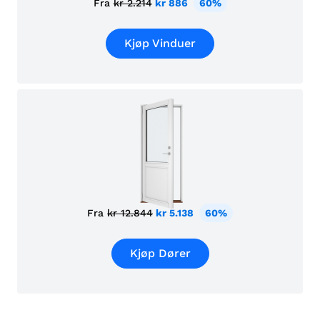
Fra
kr 2.214
kr 886
60%
Kjøp Vinduer
Fra
kr 12.844
kr 5.138
60%
Kjøp Dører