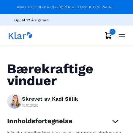
KVALITETSVINDUER OG -DØRER MED OPPTIL
60
% RABATT
Opptil 12 års garanti
0
Bærekraftige
vinduer
Skrevet av
Kadi
Siilik
10.10.2025
Innholdsfortegnelse
Når du handler hos Klar, er du garantert vinduer og