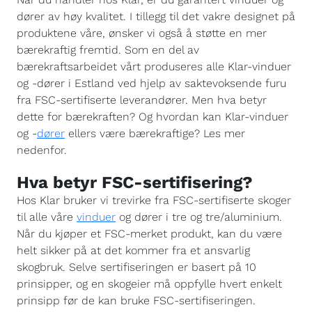
dører av høy kvalitet. I tillegg til det vakre designet på
produktene våre, ønsker vi også å støtte en mer
bærekraftig fremtid. Som en del av
bærekraftsarbeidet vårt produseres alle Klar-vinduer
og -dører i Estland ved hjelp av saktevoksende furu
fra FSC-sertifiserte leverandører. Men hva betyr
dette for bærekraften? Og hvordan kan Klar-vinduer
og -
dører
ellers være bærekraftige? Les mer
nedenfor.
Hva betyr FSC-sertifisering?
Hos Klar bruker vi trevirke fra FSC-sertifiserte skoger
til alle våre
vinduer
og dører i tre og tre/aluminium.
Når du kjøper et FSC-merket produkt, kan du være
helt sikker på at det kommer fra et ansvarlig
skogbruk. Selve sertifiseringen er basert på 10
prinsipper, og en skogeier må oppfylle hvert enkelt
prinsipp før de kan bruke FSC-sertifiseringen.