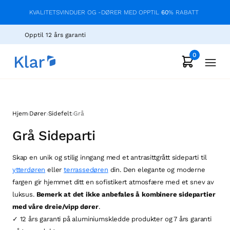
KVALITETSVINDUER OG -DØRER MED OPPTIL
60
% RABATT
Opptil 12 års garanti
0
›
›
›
Hjem
Dører
Sidefelt
Grå
Grå Sideparti
Skap en unik og stilig inngang med et antrasittgrått sideparti til
ytterdøren
eller
terrassedøren
din. Den elegante og moderne
fargen gir hjemmet ditt en sofistikert atmosfære med et snev av
luksus.
Bemerk at det ikke anbefales å kombinere sidepartier
med våre dreie/vipp dører
.
✓ 12 års garanti på aluminiumskledde produkter og 7 års garanti