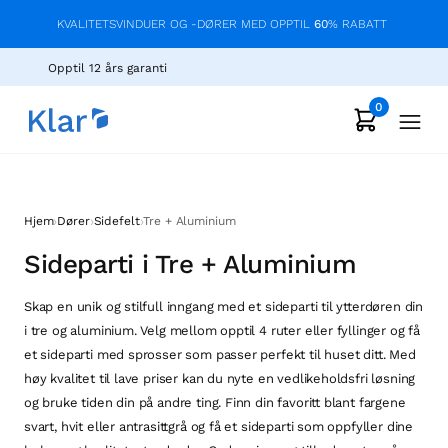
KVALITETSVINDUER OG -DØRER MED OPPTIL
60
% RABATT
Opptil 12 års garanti
0
›
›
›
Hjem
Dører
Sidefelt
Tre + Aluminium
Sideparti i Tre + Aluminium
Skap en unik og stilfull inngang med et sideparti til ytterdøren din
i tre og aluminium. Velg mellom opptil 4 ruter eller fyllinger og få
et sideparti med sprosser som passer perfekt til huset ditt. Med
høy kvalitet til lave priser kan du nyte en vedlikeholdsfri løsning
og bruke tiden din på andre ting. Finn din favoritt blant fargene
svart, hvit eller antrasittgrå og få et sideparti som oppfyller dine