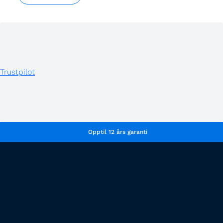
Trustpilot
Opptil 12 års garanti