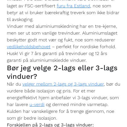
laget av FSC-sertifisert
furu fra Estland
, noe som
betyr at vi bruker bærekraftig treverk som ikke bidrar
til avskoging.
Vinduer med aluminiumskledning har en tre-kjerne,
men ser ut som vanlige trevinduer. Aluminiumslaget
beskytter godt mot vær og fukt, noe som reduserer
vedlikeholdsbehovet
– perfekt for nordiske forhold.
Husk! Vi gir 7 års garanti på trevinduer og 12 års
garanti på aluminiumskledde vinduer.
Bør jeg velge 2-lags eller 3-lags
vinduer?
Når du
velger mellom 2-lags og 3-lags vinduer
, bør du
vurdere både isolasjon og pris. For et mer
energieffektivt hjem anbefaler vi 3-lags vinduer, som
har lavere
u-verdi
og dermed mindre varmetap.
Kulden har vanskeligere for å trenge gjennom, noe
som gir bedre isolasjon.
Forskjellen på 2-lags og 3-lags vinduer: