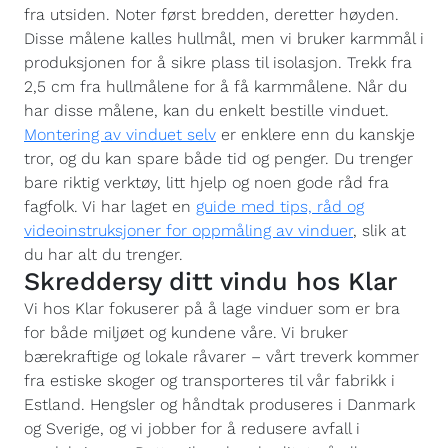
fra utsiden. Noter først bredden, deretter høyden.
Disse målene kalles hullmål, men vi bruker karmmål i
produksjonen for å sikre plass til isolasjon. Trekk fra
2,5 cm fra hullmålene for å få karmmålene. Når du
har disse målene, kan du enkelt bestille vinduet.
Montering av vinduet selv
er enklere enn du kanskje
tror, og du kan spare både tid og penger. Du trenger
bare riktig verktøy, litt hjelp og noen gode råd fra
fagfolk. Vi har laget en
guide med tips, råd og
videoinstruksjoner for oppmåling av vinduer
, slik at
du har alt du trenger.
Skreddersy ditt vindu hos Klar
Vi hos Klar fokuserer på å lage vinduer som er bra
for både miljøet og kundene våre. Vi bruker
bærekraftige og lokale råvarer – vårt treverk kommer
fra estiske skoger og transporteres til vår fabrikk i
Estland. Hengsler og håndtak produseres i Danmark
og Sverige, og vi jobber for å redusere avfall i