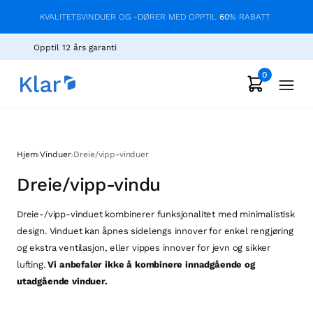
KVALITETSVINDUER OG -DØRER MED OPPTIL
60
% RABATT
Opptil 12 års garanti
0
›
›
Hjem
Vinduer
Dreie/vipp-vinduer
Dreie/vipp-vindu
Dreie-/vipp-vinduet kombinerer funksjonalitet med minimalistisk
design. Vinduet kan åpnes sidelengs innover for enkel rengjøring
og ekstra ventilasjon, eller vippes innover for jevn og sikker
lufting.
Vi anbefaler ikke å kombinere innadgående og
utadgående vinduer.