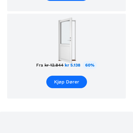
Fra
kr 12.844
kr 5.138
60%
Kjøp Dører