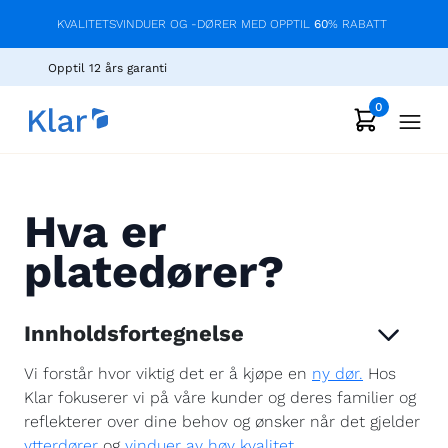
KVALITETSVINDUER OG -DØRER MED OPPTIL
60
% RABATT
Opptil 12 års garanti
0
Hva er
platedører?
Innholdsfortegnelse
Vi forstår hvor viktig det er å kjøpe en
ny dør.
Hos
Klar fokuserer vi på våre kunder og deres familier og
reflekterer over dine behov og ønsker når det gjelder
ytterdører
og
vinduer av høy kvalitet
.