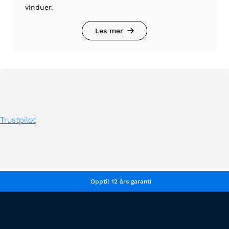
vinduer.
Les mer
Trustpilot
Opptil 12 års garanti