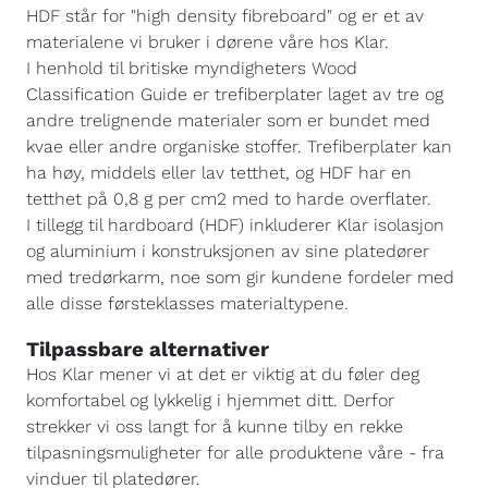
HDF står for "high density fibreboard" og er et av
materialene vi bruker i dørene våre hos Klar.
I henhold til britiske myndigheters Wood
Classification Guide er trefiberplater laget av tre og
andre trelignende materialer som er bundet med
kvae eller andre organiske stoffer. Trefiberplater kan
ha høy, middels eller lav tetthet, og HDF har en
tetthet på 0,8 g per cm2 med to harde overflater.
I tillegg til hardboard (HDF) inkluderer Klar isolasjon
og aluminium i konstruksjonen av sine platedører
med tredørkarm, noe som gir kundene fordeler med
alle disse førsteklasses materialtypene.
Tilpassbare alternativer
Hos Klar mener vi at det er viktig at du føler deg
komfortabel og lykkelig i hjemmet ditt. Derfor
strekker vi oss langt for å kunne tilby en rekke
tilpasningsmuligheter for alle produktene våre - fra
vinduer til platedører.