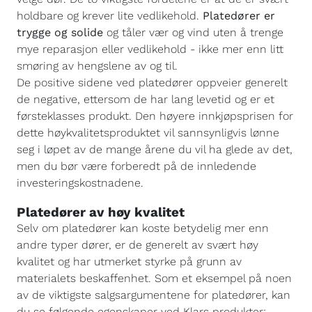
holdbare og krever lite vedlikehold.
Platedører er
trygge og solide
og tåler vær og vind uten å trenge
mye reparasjon eller vedlikehold - ikke mer enn litt
smøring av hengslene av og til.
De positive sidene ved platedører oppveier generelt
de negative, ettersom de har lang levetid og er et
førsteklasses produkt. Den høyere innkjøpsprisen for
dette høykvalitetsproduktet vil sannsynligvis lønne
seg i løpet av de mange årene du vil ha glede av det,
men du bør være forberedt på de innledende
investeringskostnadene.
Platedører av høy kvalitet
Selv om platedører kan koste betydelig mer enn
andre typer dører, er de generelt av svært høy
kvalitet og har utmerket styrke på grunn av
materialets beskaffenhet. Som et eksempel på noen
av de viktigste salgsargumentene for platedører, kan
du se følgende egenskaper ved Klars produkter: