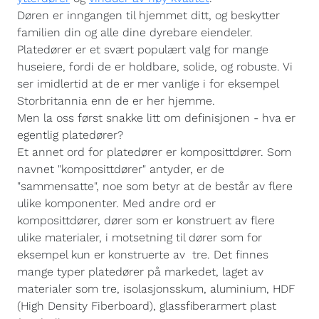
Døren er inngangen til hjemmet ditt, og beskytter
familien din og alle dine dyrebare eiendeler.
Platedører er et svært populært valg for mange
huseiere, fordi de er holdbare, solide, og robuste. Vi
ser imidlertid at de er mer vanlige i for eksempel
Storbritannia enn de er her hjemme.
Men la oss først snakke litt om definisjonen - hva er
egentlig platedører?
Et annet ord for platedører er komposittdører. Som
navnet "komposittdører" antyder, er de
"sammensatte", noe som betyr at de består av flere
ulike komponenter. Med andre ord er
komposittdører, dører som er konstruert av flere
ulike materialer, i motsetning til dører som for
eksempel kun er konstruerte av tre. Det finnes
mange typer platedører på markedet, laget av
materialer som tre, isolasjonsskum, aluminium, HDF
(High Density Fiberboard), glassfiberarmert plast