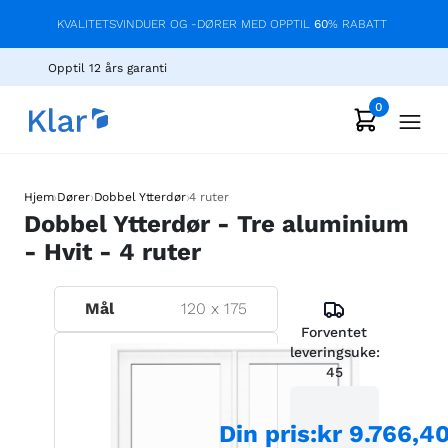
KVALITETSVINDUER OG -DØRER MED OPPTIL
60
% RABATT
Opptil 12 års garanti
0
›
›
›
Hjem
Dører
Dobbel Ytterdør
4 ruter
Dobbel Ytterdør - Tre aluminium
- Hvit - 4 ruter
Mål
120
x
175
Forventet
leveringsuke:
45
Din pris
:
kr 9.766,4