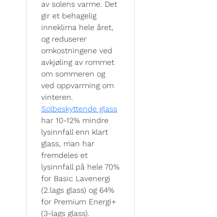
av solens varme. Det
gir et behagelig
inneklima hele året,
og reduserer
omkostningene ved
avkjøling av rommet
om sommeren og
ved oppvarming om
vinteren.
Solbeskyttende glass
har 10-12% mindre
lysinnfall enn klart
glass, man har
fremdeles et
lysinnfall på hele 70%
for Basic Lavenergi
(2.lags glass) og 64%
for Premium Energi+
(3-lags glass).