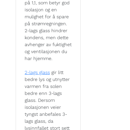
på 1,1, som betyr god
isolasjon og en
mulighet for å spare
på strømregningen.
2-lags glass hindrer
kondens, men dette
avhenger av fuktighet
og ventilasjonen du
har hjemme.
2-lags glass
gir litt
bedre lys og utnytter
varmen fra solen
bedre enn 3-lags
glass. Dersom
isolasjonen veier
tyngst anbefales 3-
lags glass, da
lysinnfallet stort sett