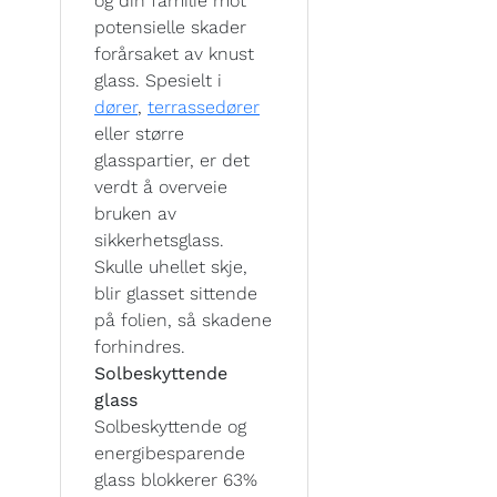
og din familie mot
potensielle skader
forårsaket av knust
glass. Spesielt i
dører
,
terrassedører
eller større
glasspartier, er det
verdt å overveie
bruken av
sikkerhetsglass.
Skulle uhellet skje,
blir glasset sittende
på folien, så skadene
forhindres.
Solbeskyttende
glass
Solbeskyttende og
energibesparende
glass blokkerer 63%