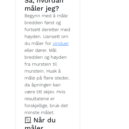
Så, hvordan
måler jeg?
Begynn med å måle
bredden først og
fortsett deretter med
høyden. Uansett om
du måler for
vinduer
eller dører. Mål
bredden og høyden
fra murstein til
murstein. Husk å
måle på flere steder,
da åpningen kan
være litt skjev. Hvis
resultatene er
forskjellige, bruk det
minste målet.
🪟 Når du
måler