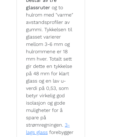
består av tre
glassruter
og to
hulrom med "varme"
avstandsprofiler av
gummi. Tykkelsen til
glasset varierer
mellom 3-6 mm og
hulrommene er 18
mm hver. Totalt sett
gir dette en tykkelse
på 48 mm for klart
glass og en lav u-
verdi på 0,53, som
betyr virkelig god
isolasjon og gode
muligheter for å
spare på
strømregningen.
3-
lags glass
forebygger