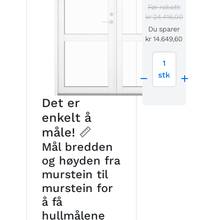
Før rabatt:
kr 24.416,00
Du sparer
kr 14.649,60
1
stk
Det er
enkelt å
måle! 📏
Mål bredden
og høyden fra
murstein til
murstein for
å få
hullmålene