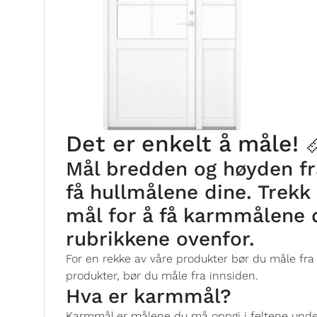
Det er enkelt å måle! 
Mål bredden og høyden fra
få hullmålene dine. Trekk 
mål for å få karmmålene 
rubrikkene ovenfor.
For en rekke av våre produkter bør du måle fra
produkter, bør du måle fra innsiden.
Hva er karmmål?
Karmmål er målene du må oppgi i feltene under 