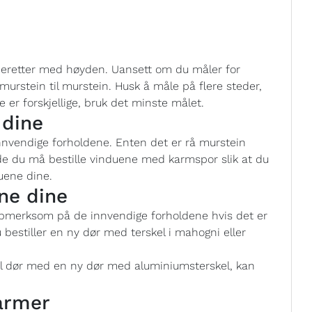
deretter med høyden. Uansett om du måler for
murstein til murstein. Husk å måle på flere steder,
e er forskjellige, bruk det minste målet.
 dine
innvendige forholdene. Enten det er rå murstein
de du må bestille vinduene med karmspor slik at du
uene dine.
ne dine
oppmerksom på de innvendige forholdene hvis det er
 bestiller en ny dør med terskel i mahogni eller
el dør med en ny dør med aluminiumsterskel, kan
armer