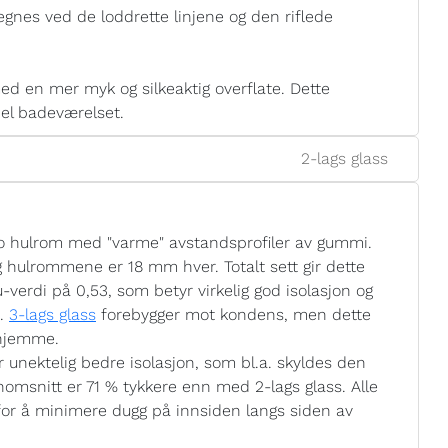
gnes ved de loddrette linjene og den riflede
d en mer myk og silkeaktig overflate. Dette
pel badeværelset.
2-lags glass
o hulrom med "varme" avstandsprofiler av gummi.
g hulrommene er 18 mm hver. Totalt sett gir dette
-verdi på 0,53, som betyr virkelig god isolasjon og
n.
3-lags glass
forebygger mot kondens, men dette
 hjemme.
unektelig bedre isolasjon, som bl.a. skyldes den
nomsnitt er 71 % tykkere enn med 2-lags glass. Alle
for å minimere dugg på innsiden langs siden av