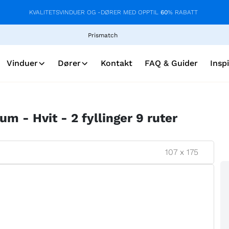
KVALITETSVINDUER OG -DØRER MED OPPTIL
60
% RABATT
Prismatch
Vinduer
Dører
Kontakt
FAQ & Guider
Insp
um - Hvit - 2 fyllinger 9 ruter
107
x
175