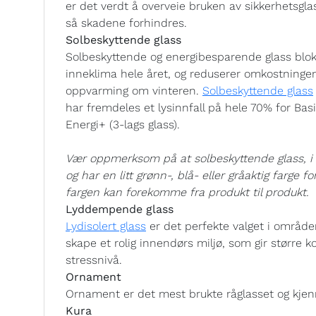
er det verdt å overveie bruken av sikkerhetsglass
så skadene forhindres.
Solbeskyttende glass
Solbeskyttende og energibesparende glass blok
inneklima hele året, og reduserer omkostning
oppvarming om vinteren.
Solbeskyttende glass
har fremdeles et lysinnfall på hele 70% for Bas
Energi+ (3-lags glass).
Vær oppmerksom på at solbeskyttende glass, i lik
og har en litt grønn-, blå- eller gråaktig farge f
fargen kan forekomme fra produkt til produkt.
Lyddempende glass
Lydisolert glass
er det perfekte valget i område
skape et rolig innendørs miljø, som gir større k
stressnivå.
Ornament
Ornament er det mest brukte råglasset og kjenn
Kura