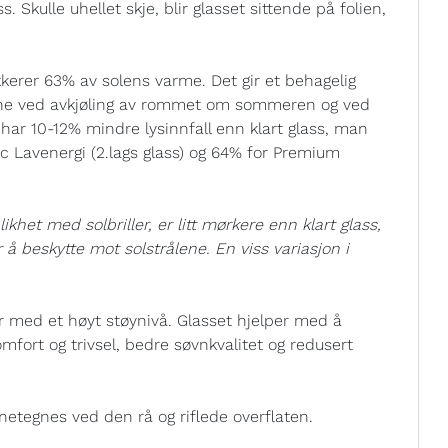
. Skulle uhellet skje, blir glasset sittende på folien,
kerer 63% av solens varme. Det gir et behagelig
ene ved avkjøling av rommet om sommeren og ved
har 10-12% mindre lysinnfall enn klart glass, man
ic Lavenergi (2.lags glass) og 64% for Premium
het med solbriller, er litt mørkere enn klart glass,
or å beskytte mot solstrålene. En viss variasjon i
r med et høyt støynivå. Glasset hjelper med å
omfort og trivsel, bedre søvnkvalitet og redusert
etegnes ved den rå og riflede overflaten.