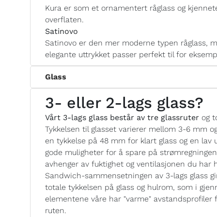
Kura er som et ornamentert råglass og kjennete
overflaten.
Satinovo
Satinovo er den mer moderne typen råglass, me
elegante uttrykket passer perfekt til for eksem
Glass
3- eller 2-lags glass?
Vårt 3-lags glass består av tre glassruter
og t
Tykkelsen til glasset varierer mellom 3-6 mm o
en tykkelse på 48 mm for klart glass og en lav u
gode muligheter for å spare på strømregninge
avhenger av fuktighet og ventilasjonen du har
Sandwich-sammensetningen av 3-lags glass gir 
totale tykkelsen på glass og hulrom, som i gjen
elementene våre har "varme" avstandsprofiler 
ruten.