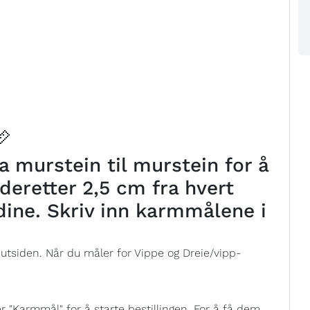
📏
 murstein til murstein for å
deretter 2,5 cm fra hvert
dine. Skriv inn karmmålene i
 utsiden. Når du måler for Vippe og Dreie/vipp-
"Karmmål" for å starte bestillingen. For å få dem,