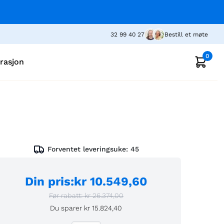
32 99 40 27
Bestill et møte
0
irasjon
Forventet leveringsuke:
45
Din pris
:
kr 10.549,60
Før rabatt:
kr 26.374,00
Du sparer
kr 15.824,40