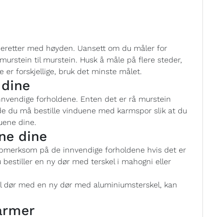
deretter med høyden. Uansett om du måler for
murstein til murstein. Husk å måle på flere steder,
e er forskjellige, bruk det minste målet.
 dine
innvendige forholdene. Enten det er rå murstein
de du må bestille vinduene med karmspor slik at du
uene dine.
ne dine
oppmerksom på de innvendige forholdene hvis det er
 bestiller en ny dør med terskel i mahogni eller
el dør med en ny dør med aluminiumsterskel, kan
armer