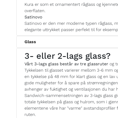
Kura er som et ornamentert råglass og kjennete
overflaten.
Satinovo
Satinovo er den mer moderne typen råglass, me
elegante uttrykket passer perfekt til for eksem
Glass
3- eller 2-lags glass?
Vårt 3-lags glass består av tre glassruter
og t
Tykkelsen til glasset varierer mellom 3-6 mm o
en tykkelse på 48 mm for klart glass og en lav u
gode muligheter for å spare på strømregninge
avhenger av fuktighet og ventilasjonen du har
Sandwich-sammensetningen av 3-lags glass gir 
totale tykkelsen på glass og hulrom, som i gjen
elementene våre har "varme" avstandsprofiler 
ruten.