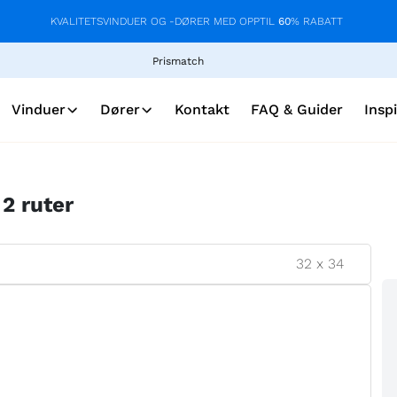
KVALITETSVINDUER OG -DØRER MED OPPTIL
60
% RABATT
Prismatch
Vinduer
Dører
Kontakt
FAQ & Guider
Insp
 2 ruter
32
x
34