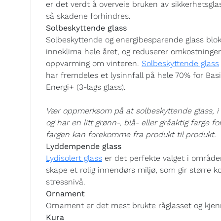
er det verdt å overveie bruken av sikkerhetsglass
så skadene forhindres.
Solbeskyttende glass
Solbeskyttende og energibesparende glass blok
inneklima hele året, og reduserer omkostning
oppvarming om vinteren.
Solbeskyttende glass
har fremdeles et lysinnfall på hele 70% for Bas
Energi+ (3-lags glass).
Vær oppmerksom på at solbeskyttende glass, i lik
og har en litt grønn-, blå- eller gråaktig farge f
fargen kan forekomme fra produkt til produkt.
Lyddempende glass
Lydisolert glass
er det perfekte valget i område
skape et rolig innendørs miljø, som gir større k
stressnivå.
Ornament
Ornament er det mest brukte råglasset og kjenn
Kura