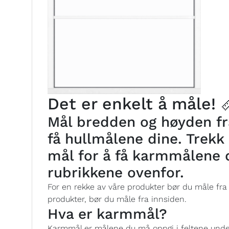
Det er enkelt å måle! 
Mål bredden og høyden fra
få hullmålene dine. Trekk 
mål for å få karmmålene 
rubrikkene ovenfor.
For en rekke av våre produkter bør du måle fra
produkter, bør du måle fra innsiden.
Hva er karmmål?
Karmmål er målene du må oppgi i feltene under 