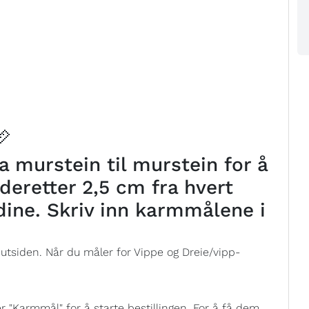
📏
 murstein til murstein for å
deretter 2,5 cm fra hvert
dine. Skriv inn karmmålene i
 utsiden. Når du måler for Vippe og Dreie/vipp-
"Karmmål" for å starte bestillingen. For å få dem,