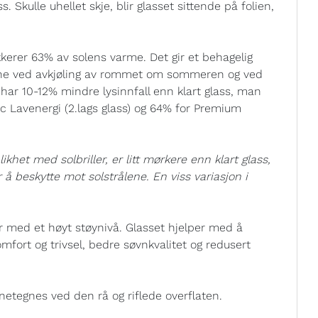
. Skulle uhellet skje, blir glasset sittende på folien,
kerer 63% av solens varme. Det gir et behagelig
ene ved avkjøling av rommet om sommeren og ved
har 10-12% mindre lysinnfall enn klart glass, man
ic Lavenergi (2.lags glass) og 64% for Premium
het med solbriller, er litt mørkere enn klart glass,
or å beskytte mot solstrålene. En viss variasjon i
r med et høyt støynivå. Glasset hjelper med å
omfort og trivsel, bedre søvnkvalitet og redusert
etegnes ved den rå og riflede overflaten.