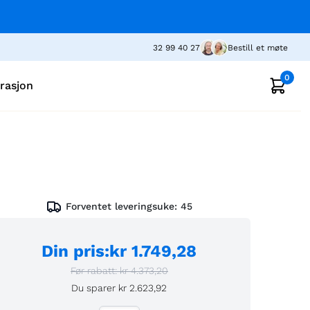
32 99 40 27
Bestill et møte
0
irasjon
Forventet leveringsuke:
45
Din pris
:
kr 1.749,28
Før rabatt:
kr 4.373,20
Du sparer
kr 2.623,92