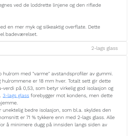
gnes ved de loddrette linjene og den riflede
d en mer myk og silkeaktig overflate. Dette
pel badeværelset.
2-lags glass
o hulrom med "varme" avstandsprofiler av gummi.
g hulrommene er 18 mm hver. Totalt sett gir dette
-verdi på 0,53, som betyr virkelig god isolasjon og
n.
3-lags glass
forebygger mot kondens, men dette
 hjemme.
unektelig bedre isolasjon, som bl.a. skyldes den
nomsnitt er 71 % tykkere enn med 2-lags glass. Alle
for å minimere dugg på innsiden langs siden av