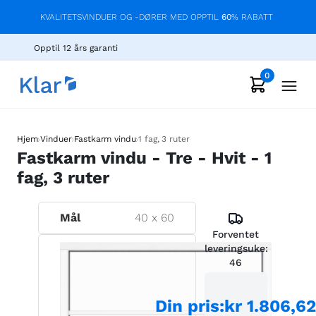
KVALITETSVINDUER OG -DØRER MED OPPTIL
60
% RABATT
Opptil 12 års garanti
0
›
›
›
Hjem
Vinduer
Fastkarm vindu
1 fag, 3 ruter
Fastkarm vindu - Tre - Hvit - 1
fag, 3 ruter
Mål
40
x
60
Forventet
leveringsuke:
46
Din pris
:
kr 1.806,6