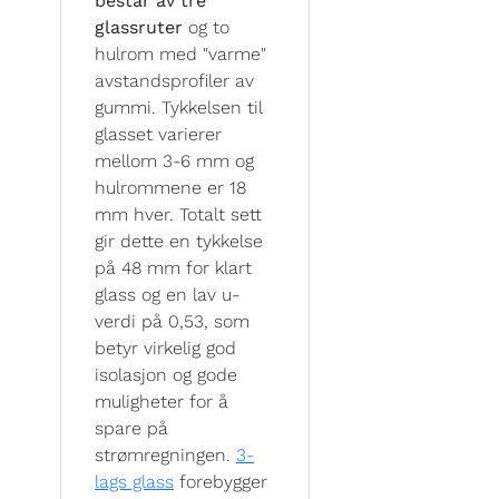
består av tre
glassruter
og to
hulrom med "varme"
avstandsprofiler av
gummi. Tykkelsen til
glasset varierer
mellom 3-6 mm og
hulrommene er 18
mm hver. Totalt sett
gir dette en tykkelse
på 48 mm for klart
glass og en lav u-
verdi på 0,53, som
betyr virkelig god
isolasjon og gode
muligheter for å
spare på
strømregningen.
3-
lags glass
forebygger