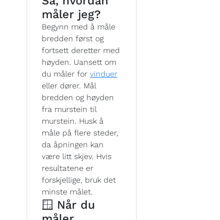
Så, hvordan
måler jeg?
Begynn med å måle
bredden først og
fortsett deretter med
høyden. Uansett om
du måler for
vinduer
eller dører. Mål
bredden og høyden
fra murstein til
murstein. Husk å
måle på flere steder,
da åpningen kan
være litt skjev. Hvis
resultatene er
forskjellige, bruk det
minste målet.
🪟 Når du
måler