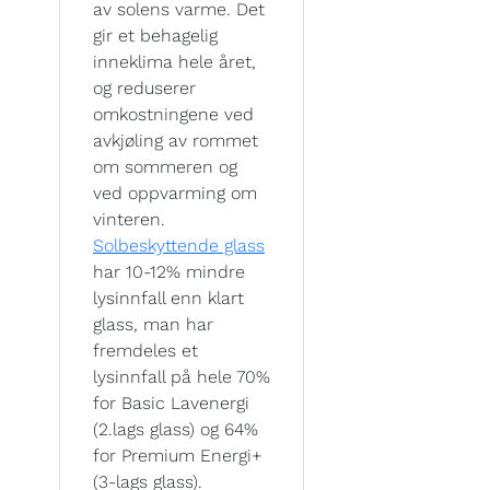
av solens varme. Det
gir et behagelig
inneklima hele året,
og reduserer
omkostningene ved
avkjøling av rommet
om sommeren og
ved oppvarming om
vinteren.
Solbeskyttende glass
har 10-12% mindre
lysinnfall enn klart
glass, man har
fremdeles et
lysinnfall på hele 70%
for Basic Lavenergi
(2.lags glass) og 64%
for Premium Energi+
(3-lags glass).