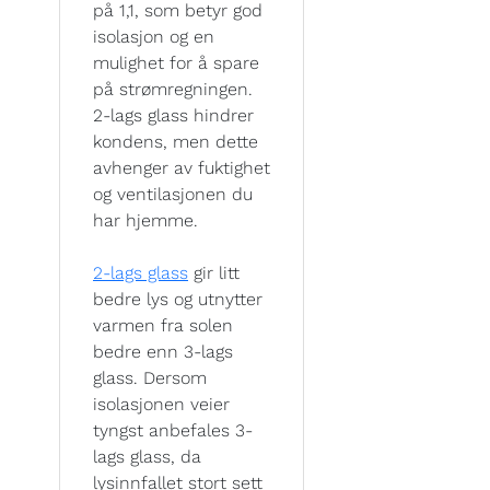
på 1,1, som betyr god
isolasjon og en
mulighet for å spare
på strømregningen.
2-lags glass hindrer
kondens, men dette
avhenger av fuktighet
og ventilasjonen du
har hjemme.
2-lags glass
gir litt
bedre lys og utnytter
varmen fra solen
bedre enn 3-lags
glass. Dersom
isolasjonen veier
tyngst anbefales 3-
lags glass, da
lysinnfallet stort sett