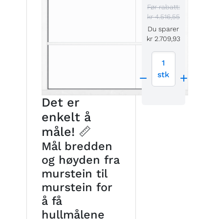
Før rabatt:
kr 4.516,55
Du sparer
kr 2.709,93
1
stk
Det er
enkelt å
måle! 📏
Mål bredden
og høyden fra
murstein til
murstein for
å få
hullmålene