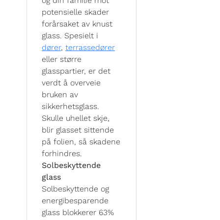
og din familie mot
potensielle skader
forårsaket av knust
glass. Spesielt i
dører
,
terrassedører
eller større
glasspartier, er det
verdt å overveie
bruken av
sikkerhetsglass.
Skulle uhellet skje,
blir glasset sittende
på folien, så skadene
forhindres.
Solbeskyttende
glass
Solbeskyttende og
energibesparende
glass blokkerer 63%