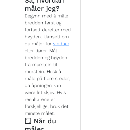
Så, hvordan
måler jeg?
Begynn med å måle
bredden først og
fortsett deretter med
høyden. Uansett om
du måler for
vinduer
eller dører. Mål
bredden og høyden
fra murstein til
murstein. Husk å
måle på flere steder,
da åpningen kan
være litt skjev. Hvis
resultatene er
forskjellige, bruk det
minste målet.
🪟 Når du
måler