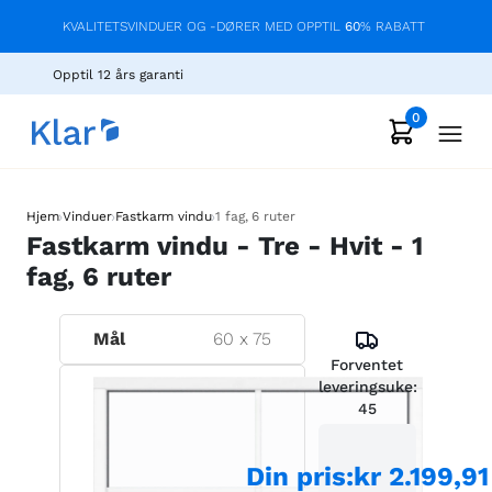
KVALITETSVINDUER OG -DØRER MED OPPTIL
60
% RABATT
Opptil 12 års garanti
0
›
›
›
Hjem
Vinduer
Fastkarm vindu
1 fag, 6 ruter
Fastkarm vindu - Tre - Hvit - 1
fag, 6 ruter
Mål
60
x
75
Forventet
leveringsuke:
45
Din pris
:
kr 2.199,91