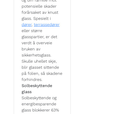
og din familie mot
potensielle skader
forårsaket av knust
glass. Spesielt i
dører
,
terrassedører
eller større
glasspartier, er det
verdt å overveie
bruken av
sikkerhetsglass.
Skulle uhellet skje,
blir glasset sittende
på folien, så skadene
forhindres.
Solbeskyttende
glass
Solbeskyttende og
energibesparende
glass blokkerer 63%