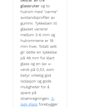
består av tre
glassruter
og to
hulrom med "varme"
avstandsprofiler av
gummi. Tykkelsen til
glasset varierer
mellom 3-6 mm og
hulrommene er 18
mm hver. Totalt sett
gir dette en tykkelse
på 48 mm for klart
glass og en lav u-
verdi på 0,53, som
betyr virkelig god
isolasjon og gode
muligheter for å
spare på
strømregningen.
3-
lags glass
forebygger