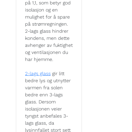
på 1,1, som betyr god
isolasjon og en
mulighet for å spare
på strømregningen.
2-lags glass hindrer
kondens, men dette
avhenger av fuktighet
og ventilasjonen du
har hjemme.
2-lags glass
gir litt
bedre lys og utnytter
varmen fra solen
bedre enn 3-lags
glass. Dersom
isolasjonen veier
tyngst anbefales 3-
lags glass, da
lysinnfallet stort sett