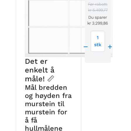
Før rabatt:
kr 5.499,77
Du sparer
kr 3.299,86
1
stk
Det er
enkelt å
måle! 📏
Mål bredden
og høyden fra
murstein til
murstein for
å få
hullmålene