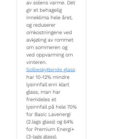
av solens varme. Det
gir et behagelig
inneklima hele året,
og reduserer
omkostningene ved
avkjøling av rommet
om sommeren og
ved oppvarming om
vinteren.
Solbeskyttende glass
har 10-12% mindre
lysinnfall enn klart
glass, man har
fremdeles et
lysinnfall på hele 70%
for Basic Lavenergi
(2.lags glass) og 64%
for Premium Energi+
(3-lags glass).