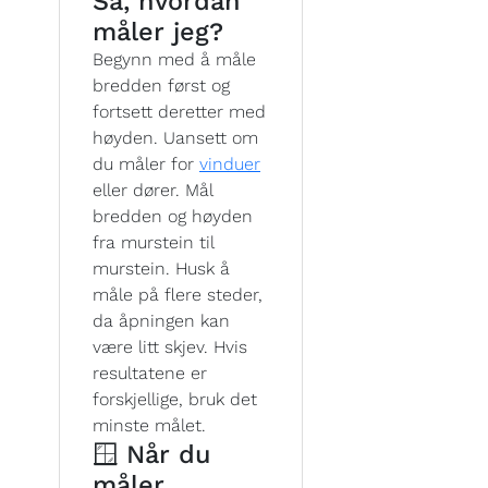
Så, hvordan
måler jeg?
Begynn med å måle
bredden først og
fortsett deretter med
høyden. Uansett om
du måler for
vinduer
eller dører. Mål
bredden og høyden
fra murstein til
murstein. Husk å
måle på flere steder,
da åpningen kan
være litt skjev. Hvis
resultatene er
forskjellige, bruk det
minste målet.
🪟 Når du
måler