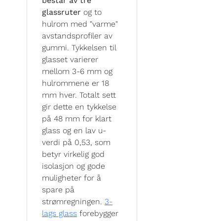
består av tre
glassruter
og to
hulrom med "varme"
avstandsprofiler av
gummi. Tykkelsen til
glasset varierer
mellom 3-6 mm og
hulrommene er 18
mm hver. Totalt sett
gir dette en tykkelse
på 48 mm for klart
glass og en lav u-
verdi på 0,53, som
betyr virkelig god
isolasjon og gode
muligheter for å
spare på
strømregningen.
3-
lags glass
forebygger