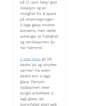
på 1,1, som betyr god
isolasjon og en
mulighet for å spare
på strømregningen.
2-lags glass hindrer
kondens, men dette
avhenger av fuktighet
og ventilasjonen du
har hjemme.
2-lags glass
gir litt
bedre lys og utnytter
varmen fra solen
bedre enn 3-lags
glass. Dersom
isolasjonen veier
tyngst anbefales 3-
lags glass, da
lysinnfallet stort sett