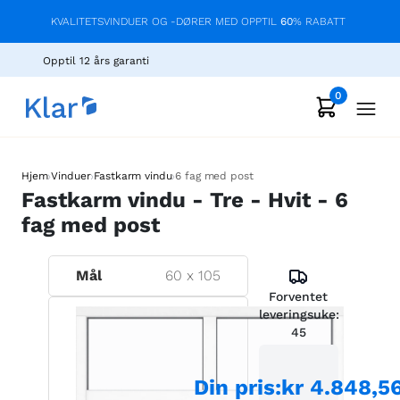
KVALITETSVINDUER OG -DØRER MED OPPTIL
60
% RABATT
Opptil 12 års garanti
0
›
›
›
Hjem
Vinduer
Fastkarm vindu
6 fag med post
Fastkarm vindu - Tre - Hvit - 6
fag med post
Mål
60
x
105
Forventet
leveringsuke:
45
Din pris
:
kr 4.848,5