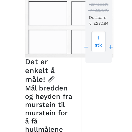
Før rabatt:
kr 12.121,40
Du sparer
kr 7.272,84
1
stk
Det er
enkelt å
måle! 📏
Mål bredden
og høyden fra
murstein til
murstein for
å få
hullmålene