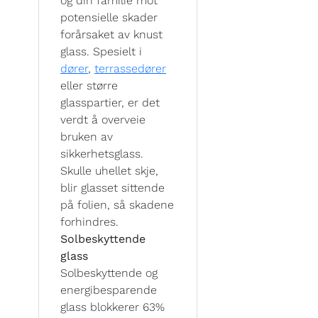
og din familie mot
potensielle skader
forårsaket av knust
glass. Spesielt i
dører
,
terrassedører
eller større
glasspartier, er det
verdt å overveie
bruken av
sikkerhetsglass.
Skulle uhellet skje,
blir glasset sittende
på folien, så skadene
forhindres.
Solbeskyttende
glass
Solbeskyttende og
energibesparende
glass blokkerer 63%