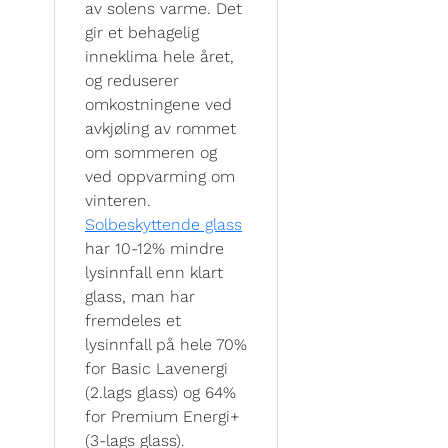
av solens varme. Det
gir et behagelig
inneklima hele året,
og reduserer
omkostningene ved
avkjøling av rommet
om sommeren og
ved oppvarming om
vinteren.
Solbeskyttende glass
har 10-12% mindre
lysinnfall enn klart
glass, man har
fremdeles et
lysinnfall på hele 70%
for Basic Lavenergi
(2.lags glass) og 64%
for Premium Energi+
(3-lags glass).