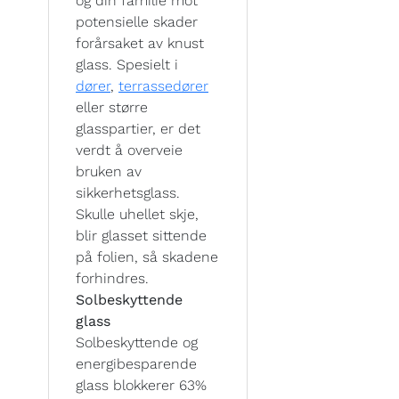
og din familie mot
potensielle skader
forårsaket av knust
glass. Spesielt i
dører
,
terrassedører
eller større
glasspartier, er det
verdt å overveie
bruken av
sikkerhetsglass.
Skulle uhellet skje,
blir glasset sittende
på folien, så skadene
forhindres.
Solbeskyttende
glass
Solbeskyttende og
energibesparende
glass blokkerer 63%