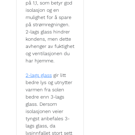
på 1,1, som betyr god
isolasjon og en
mulighet for å spare
på strømregningen.
2-lags glass hindrer
kondens, men dette
avhenger av fuktighet
og ventilasjonen du
har hjemme.
2-lags glass
gir litt
bedre lys og utnytter
varmen fra solen
bedre enn 3-lags
glass. Dersom
isolasjonen veier
tyngst anbefales 3-
lags glass, da
lysinnfallet stort sett