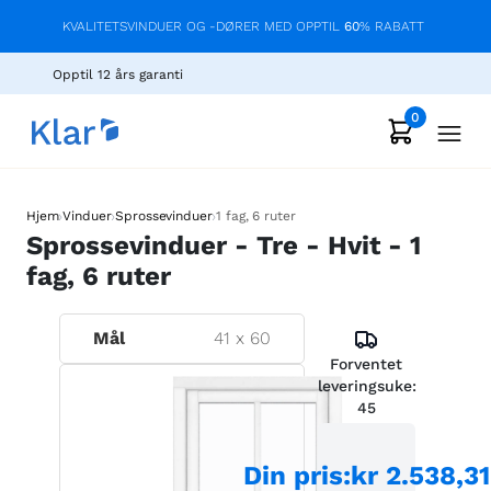
KVALITETSVINDUER OG -DØRER MED OPPTIL
60
% RABATT
Opptil 12 års garanti
0
›
›
›
Hjem
Vinduer
Sprossevinduer
1 fag, 6 ruter
Sprossevinduer - Tre - Hvit - 1
fag, 6 ruter
Mål
41
x
60
Forventet
leveringsuke:
45
Din pris
:
kr 2.538,31