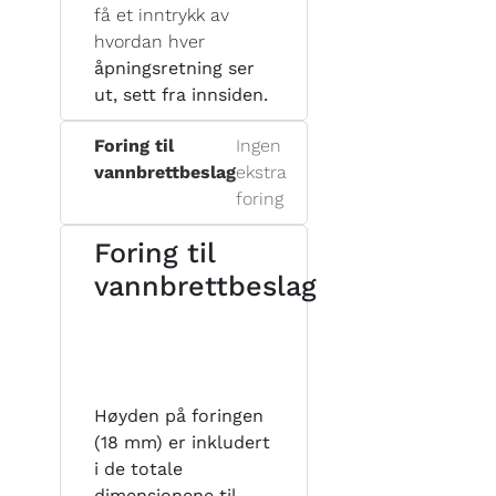
få et inntrykk av
hvordan hver
åpningsretning ser
ut, sett fra innsiden.
Foring til
Ingen
vannbrettbeslag
ekstra
foring
Foring til
vannbrettbeslag
Høyden på foringen
(18 mm) er inkludert
i de totale
dimensjonene til