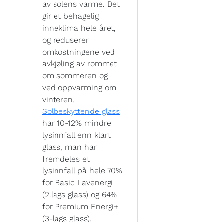
av solens varme. Det
gir et behagelig
inneklima hele året,
og reduserer
omkostningene ved
avkjøling av rommet
om sommeren og
ved oppvarming om
vinteren.
Solbeskyttende glass
har 10-12% mindre
lysinnfall enn klart
glass, man har
fremdeles et
lysinnfall på hele 70%
for Basic Lavenergi
(2.lags glass) og 64%
for Premium Energi+
(3-lags glass).