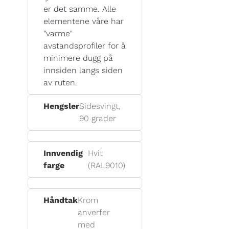
er det samme. Alle
elementene våre har
"varme"
avstandsprofiler for å
minimere dugg på
innsiden langs siden
av ruten.
Hengsler
Sidesvingt,
90 grader
Innvendig
Hvit
farge
(RAL9010)
Håndtak
Krom
anverfer
med