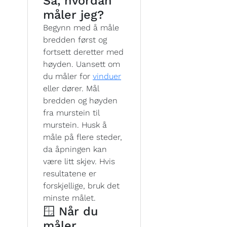
Så, hvordan
måler jeg?
Begynn med å måle
bredden først og
fortsett deretter med
høyden. Uansett om
du måler for
vinduer
eller dører. Mål
bredden og høyden
fra murstein til
murstein. Husk å
måle på flere steder,
da åpningen kan
være litt skjev. Hvis
resultatene er
forskjellige, bruk det
minste målet.
🪟 Når du
måler