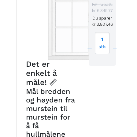
Før rabatt:
kr 6.345,77
Du sparer
kr 3.807,46
1
stk
Det er
enkelt å
måle! 📏
Mål bredden
og høyden fra
murstein til
murstein for
å få
hullmålene