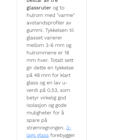
består av tre
glassruter
og to
hulrom med "varme"
avstandsprofiler av
gummi. Tykkelsen til
glasset varierer
mellom 3-6 mm og
hulrommene er 18
mm hver. Totalt sett
gir dette en tykkelse
på 48 mm for klart
glass og en lav u-
verdi på 0,53, som
betyr virkelig god
isolasjon og gode
muligheter for å
spare på
strømregningen.
3-
lags glass
forebygger