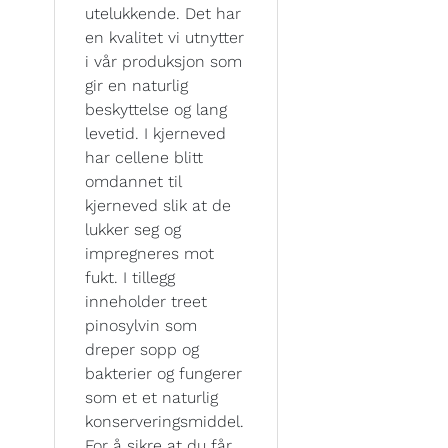
utelukkende. Det har
en kvalitet vi utnytter
i vår produksjon som
gir en naturlig
beskyttelse og lang
levetid. I kjerneved
har cellene blitt
omdannet til
kjerneved slik at de
lukker seg og
impregneres mot
fukt. I tillegg
inneholder treet
pinosylvin som
dreper sopp og
bakterier og fungerer
som et et naturlig
konserveringsmiddel.
For å sikre at du får