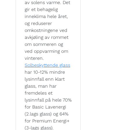
av solens varme. Det
gir et behagelig
inneklima hele året,
og reduserer
omkostningene ved
avkjøling av rommet
om sommeren og
ved oppvarming om
vinteren.
Solbeskyttende glass
har 10-12% mindre
lysinnfall enn klart
glass, man har
fremdeles et
lysinnfall på hele 70%
for Basic Lavenergi
(2.lags glass) og 64%
for Premium Energi+
(3-lags glass).