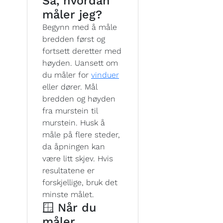
Så, hvordan
måler jeg?
Begynn med å måle
bredden først og
fortsett deretter med
høyden. Uansett om
du måler for
vinduer
eller dører. Mål
bredden og høyden
fra murstein til
murstein. Husk å
måle på flere steder,
da åpningen kan
være litt skjev. Hvis
resultatene er
forskjellige, bruk det
minste målet.
🪟 Når du
måler