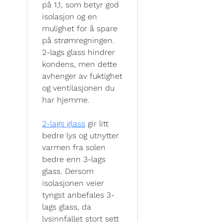
på 1,1, som betyr god
isolasjon og en
mulighet for å spare
på strømregningen.
2-lags glass hindrer
kondens, men dette
avhenger av fuktighet
og ventilasjonen du
har hjemme.
2-lags glass
gir litt
bedre lys og utnytter
varmen fra solen
bedre enn 3-lags
glass. Dersom
isolasjonen veier
tyngst anbefales 3-
lags glass, da
lysinnfallet stort sett