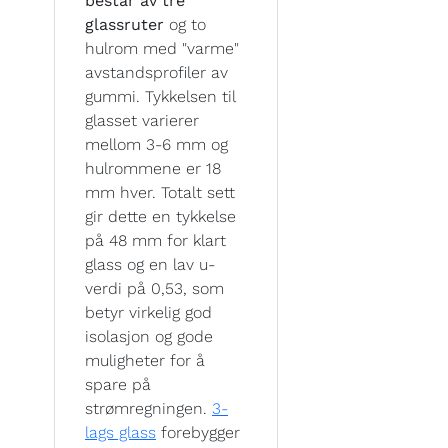
består av tre
glassruter
og to
hulrom med "varme"
avstandsprofiler av
gummi. Tykkelsen til
glasset varierer
mellom 3-6 mm og
hulrommene er 18
mm hver. Totalt sett
gir dette en tykkelse
på 48 mm for klart
glass og en lav u-
verdi på 0,53, som
betyr virkelig god
isolasjon og gode
muligheter for å
spare på
strømregningen.
3-
lags glass
forebygger