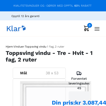
KVALITETSVINDUER OG -DØRER MED OPPTIL
60
% RABATT
Opptil 12 års garanti
0
›
›
›
Hjem
Vinduer
Toppsving vindu
1 fag, 2 ruter
Toppsving vindu - Tre - Hvit - 1
fag, 2 ruter
Mål
38
x
53
Forventet
leveringsuke:
45
Din pris
:
kr 3.087,4