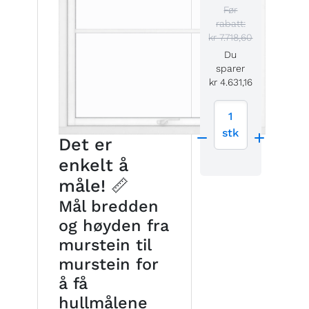
Før
rabatt:
kr 7.718,60
Du
sparer
kr 4.631,16
1
stk
Det er
enkelt å
måle! 📏
Mål bredden
og høyden fra
murstein til
murstein for
å få
hullmålene