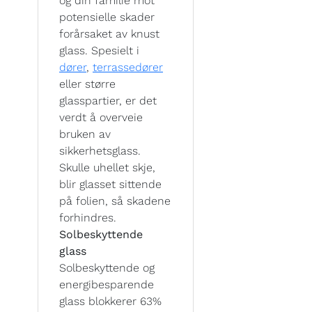
og din familie mot
potensielle skader
forårsaket av knust
glass. Spesielt i
dører
,
terrassedører
eller større
glasspartier, er det
verdt å overveie
bruken av
sikkerhetsglass.
Skulle uhellet skje,
blir glasset sittende
på folien, så skadene
forhindres.
Solbeskyttende
glass
Solbeskyttende og
energibesparende
glass blokkerer 63%