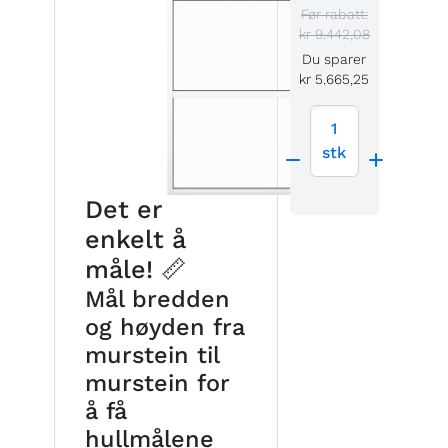
Før rabatt:
kr 9.442,08
Du sparer
kr 5.665,25
1
stk
Det er
enkelt å
måle! 📏
Mål bredden
og høyden fra
murstein til
murstein for
å få
hullmålene