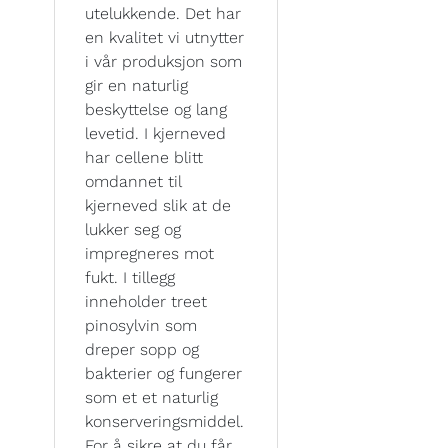
utelukkende. Det har
en kvalitet vi utnytter
i vår produksjon som
gir en naturlig
beskyttelse og lang
levetid. I kjerneved
har cellene blitt
omdannet til
kjerneved slik at de
lukker seg og
impregneres mot
fukt. I tillegg
inneholder treet
pinosylvin som
dreper sopp og
bakterier og fungerer
som et et naturlig
konserveringsmiddel.
For å sikre at du får