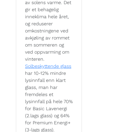
av solens varme. Det
gir et behagelig
inneklima hele året,
og reduserer
omkostningene ved
avkjøling av rommet
om sommeren og
ved oppvarming om
vinteren.
Solbeskyttende glass
har 10-12% mindre
lysinnfall enn klart
glass, man har
fremdeles et
lysinnfall på hele 70%
for Basic Lavenergi
(2.lags glass) og 64%
for Premium Energi+
(3-lags glass).