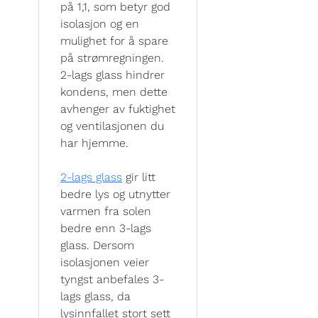
på 1,1, som betyr god
isolasjon og en
mulighet for å spare
på strømregningen.
2-lags glass hindrer
kondens, men dette
avhenger av fuktighet
og ventilasjonen du
har hjemme.
2-lags glass
gir litt
bedre lys og utnytter
varmen fra solen
bedre enn 3-lags
glass. Dersom
isolasjonen veier
tyngst anbefales 3-
lags glass, da
lysinnfallet stort sett