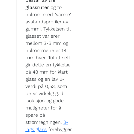
består av tre
glassruter
og to
hulrom med "varme"
avstandsprofiler av
gummi. Tykkelsen til
glasset varierer
mellom 3-6 mm og
hulrommene er 18
mm hver. Totalt sett
gir dette en tykkelse
på 48 mm for klart
glass og en lav u-
verdi på 0,53, som
betyr virkelig god
isolasjon og gode
muligheter for å
spare på
strømregningen.
3-
lags glass
forebygger