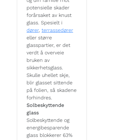
og din familie mot
potensielle skader
forårsaket av knust
glass. Spesielt i
dører
,
terrassedører
eller større
glasspartier, er det
verdt å overveie
bruken av
sikkerhetsglass.
Skulle uhellet skje,
blir glasset sittende
på folien, så skadene
forhindres.
Solbeskyttende
glass
Solbeskyttende og
energibesparende
glass blokkerer 63%