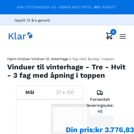
KVALITETSVINDUER OG -DØRER MED OPPTIL
60
% RABATT
Opptil 12 års garanti
0
›
›
›
Hjem
Vinduer
Vinduer til vinterhage
3 fag med åpning i toppen
Vinduer til vinterhage - Tre - Hvit
- 3 fag med åpning i toppen
Mål
37
x
150
Forventet
leveringsuke:
45
Din pris
:
kr 3.776,8