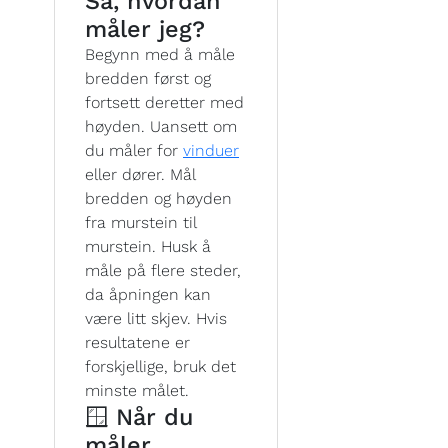
Så, hvordan
måler jeg?
Begynn med å måle
bredden først og
fortsett deretter med
høyden. Uansett om
du måler for
vinduer
eller dører. Mål
bredden og høyden
fra murstein til
murstein. Husk å
måle på flere steder,
da åpningen kan
være litt skjev. Hvis
resultatene er
forskjellige, bruk det
minste målet.
🪟 Når du
måler