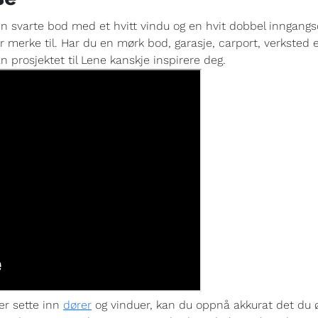
n svarte bod med et hvitt vindu og en hvit dobbel inngangsdø
 merke til. Har du en mørk bod, garasje, carport, verksted
 prosjektet til Lene kanskje inspirere deg.
er sette inn
dører
og vinduer, kan du oppnå akkurat det du 