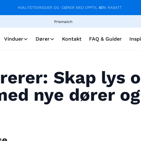
KVALITETSVINDUER OG -DØRER MED OPPTIL
60
% RABATT
Prismatch
Vinduer
Dører
Kontakt
FAQ & Guider
Insp
rerer: Skap lys 
med nye dører og
se