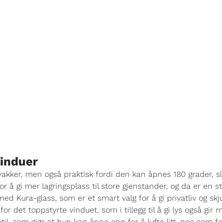
vinduer
vakker, men også praktisk fordi den kan åpnes 180 grader, 
or å gi mer lagringsplass til store gjenstander, og da er en s
ed Kura-glass, som er et smart valg for å gi privatliv og skju
 det toppstyrte vinduet, som i tillegg til å gi lys også gir 
til, som gjør at hun kan åpne opp for å lufte litt, noe som 