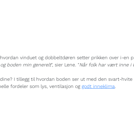
hvordan vinduet og dobbeltdøren setter prikken over i-en p
n og boden min generelt
", sier Lene. "
Når folk har vært inne i 
ine? I tillegg til hvordan boden ser ut med den svart-hvit
elle fordeler som lys, ventilasjon og
godt inneklima
.