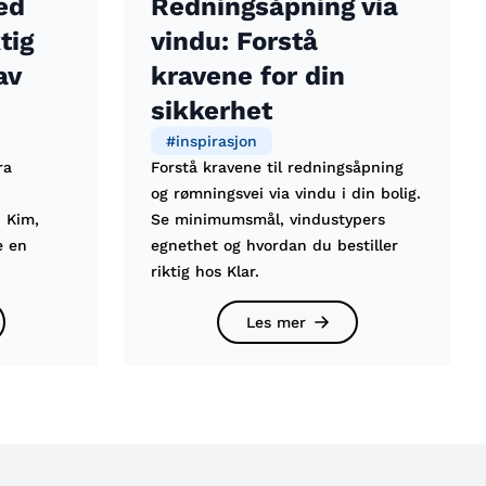
ed
Redningsåpning via
tig
vindu: Forstå
av
kravene for din
sikkerhet
#
inspirasjon
ra
Forstå kravene til redningsåpning
og rømningsvei via vindu i din bolig.
 Kim,
Se minimumsmål, vindustypers
e en
egnethet og hvordan du bestiller
riktig hos Klar.
Les mer