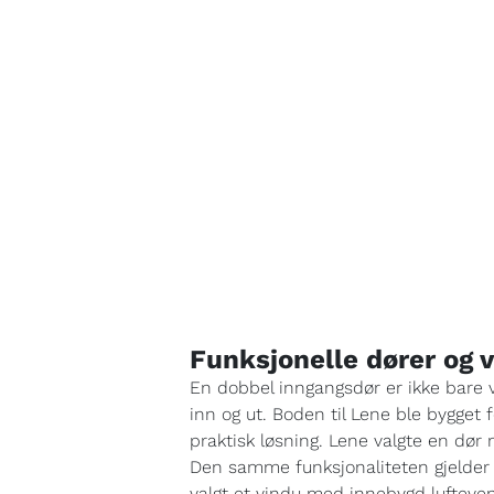
Funksjonelle dører og 
En dobbel inngangsdør er ikke bare 
inn og ut. Boden til Lene ble bygget f
praktisk løsning. Lene valgte en dør m
Den samme funksjonaliteten gjelder for
valgt et vindu med innebygd lufteven