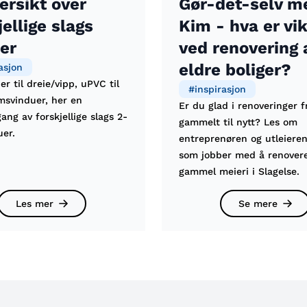
ersikt over
Gør-det-selv m
jellige slags
Kim - hva er vik
er
ved renovering 
eldre boliger?
asjon
er til dreie/vipp, uPVC til
#
inspirasjon
msvinduer, her en
Er du glad i renoveringer f
ng av forskjellige slags 2-
gammelt til nytt? Les om
uer.
entreprenøren og utleieren
som jobber med å renover
gammel meieri i Slagelse.
Les mer
Se mere