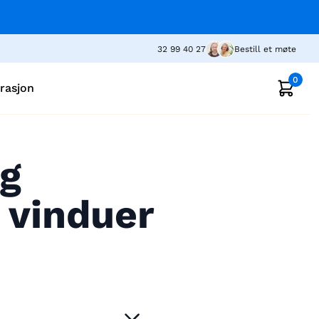
32 99 40 27
Bestill et møte
0
irasjon
og
 vinduer