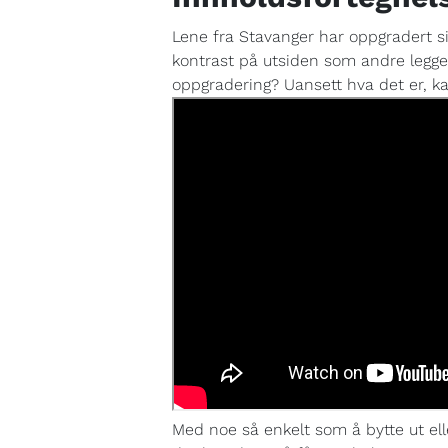
Lene fra Stavanger har oppgradert si
kontrast på utsiden som andre legger
oppgradering? Uansett hva det er, kan
Med noe så enkelt som å bytte ut ell