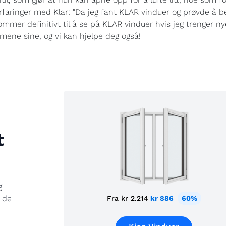
rfaringer med Klar: "Da jeg fant KLAR vinduer og prøvde å best
kommer definitivt til å se på KLAR vinduer hvis jeg trenger ny
mene sine, og vi kan hjelpe deg også!
t
g
 de
Fra
kr 2.214
kr 886
60%