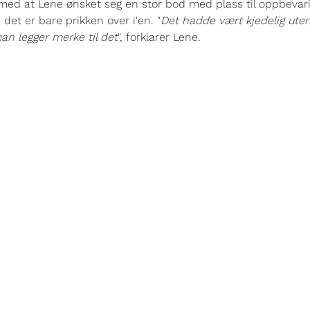
t med at Lene ønsket seg en stor bod med plass til oppbeva
 det er bare prikken over i'en. "
Det hadde vært kjedelig uten
an legger merke til det
", forklarer Lene.