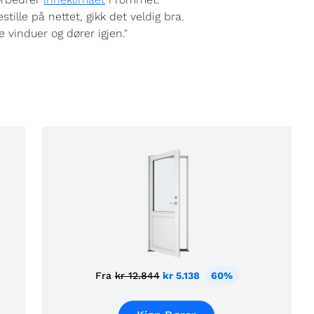
ille på nettet, gikk det veldig bra.
e vinduer og dører igjen."
Fra
kr 12.844
kr 5.138
60%