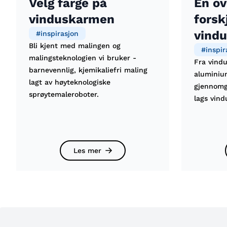
Velg farge på
En ov
vinduskarmen
forsk
vindu
#
inspirasjon
Bli kjent med malingen og
#
inspir
malingsteknologien vi bruker -
Fra vindu
barnevennlig, kjemikaliefri maling
aluminiu
lagt av høyteknologiske
gjennomga
sprøytemaleroboter.
lags vind
Les mer