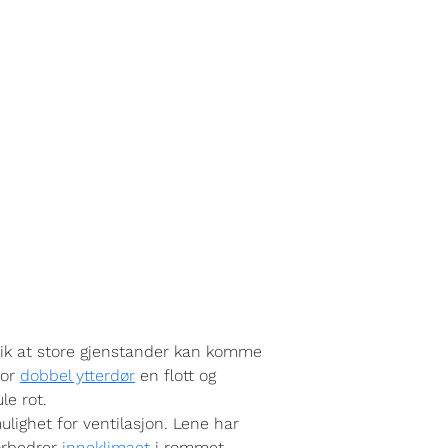
slik at store gjenstander kan komme
tor
dobbel ytterdør
en flott og
le rot.
mulighet for ventilasjon. Lene har
forbedrer
inneklimaet
i rommet.